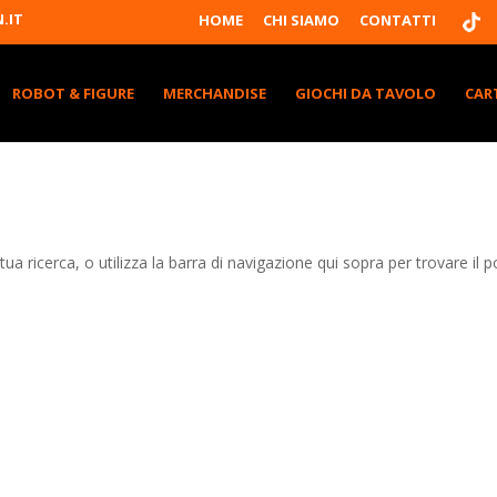
T
.IT
HOME
CHI SIAMO
CONTATTI
I
K
T
K
ROBOT & FIGURE
MERCHANDISE
GIOCHI DA TAVOLO
CAR
tua ricerca, o utilizza la barra di navigazione qui sopra per trovare il p