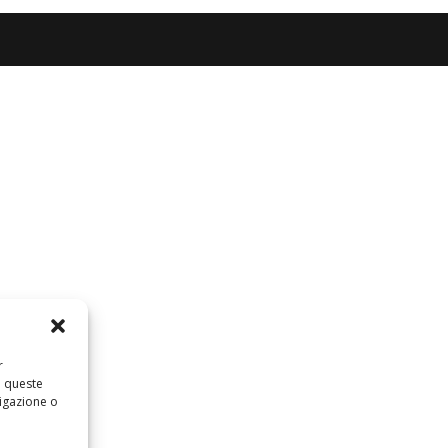
r
a queste
igazione o