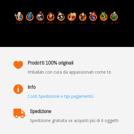
VIDEOGAMES
ROBOT & FIGURES
LEGO
MERCHANDISE
GIOCHI DA TAVOLO
CARTE
USATO / RETRO
BLURAY & DVD
AMIIBO
FUNKO
Prodotti 100% originali

Imballati con cura da appassionati come te.
Info

Costi Spedizione e tipi pagamento
Spedizione

Spedizione gratuita se acquisti più di 6 oggetti