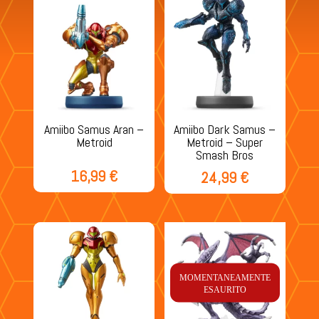
Amiibo Samus Aran –
Amiibo Dark Samus –
Metroid
Metroid – Super
Smash Bros
16,99
€
24,99
€
MOMENTANEAMENTE
ESAURITO