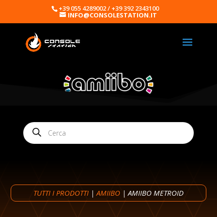
+39 055 4289002 / +39 392 2343100
INFO@CONSOLESTATION.IT
Products
search
TUTTI I PRODOTTI
|
AMIIBO
| AMIIBO METROID