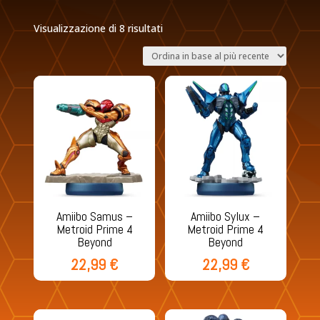
Ordina
Visualizzazione di 8 risultati
in
base
al
più
recente
Amiibo Samus –
Amiibo Sylux –
Metroid Prime 4
Metroid Prime 4
Beyond
Beyond
22,99
€
22,99
€