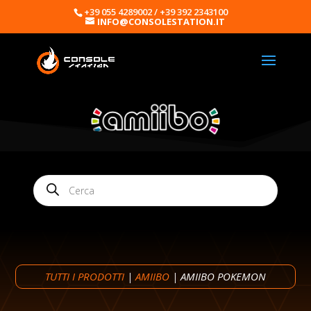
+39 055 4289002 / +39 392 2343100
INFO@CONSOLESTATION.IT
Products
search
TUTTI I PRODOTTI
|
AMIIBO
| AMIIBO POKEMON