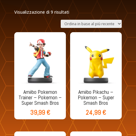
Ordina
Visualizzazione di 9 risultati
in
base
al
più
recente
Amiibo Pokemon
Amiibo Pikachu –
Trainer – Pokemon –
Pokemon – Super
Super Smash Bros
Smash Bros
39,99
€
24,99
€