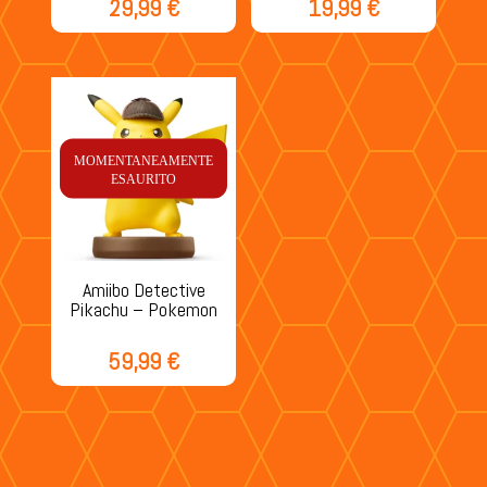
29,99
€
19,99
€
MOMENTANEAMENTE
ESAURITO
Amiibo Detective
Pikachu – Pokemon
59,99
€