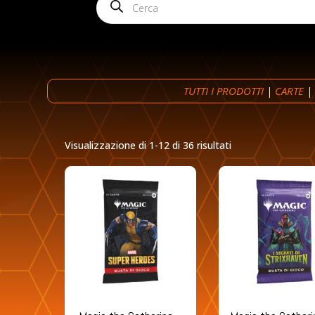
search
TUTTI I PRODOTTI
|
CARTE
Ordina
Visualizzazione di 1-12 di 36 risultati
in
base
al
più
recente