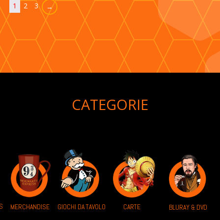
1
2
3
→
CATEGORIE
S
MERCHANDISE
GIOCHI DA TAVOLO
CARTE
BLURAY & DVD