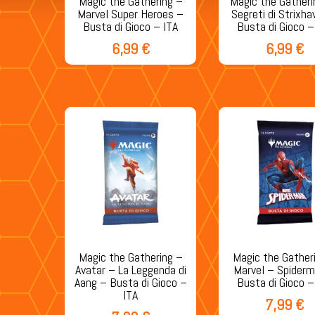
Magic the Gathering –
Magic the Gatheri
Marvel Super Heroes –
Segreti di Strixha
Busta di Gioco – ITA
Busta di Gioco –
6,99
€
6,99
€
Magic the Gathering –
Magic the Gather
Avatar – La Leggenda di
Marvel – Spider
Aang – Busta di Gioco –
Busta di Gioco –
ITA
7,99
€