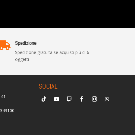
Spedizione

Spedizione gratuita se acquisti più di 6
oggetti
SOCIAL
0141
2343100