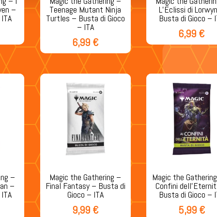
ng – I
Magic the Gathering –
Magic the Gatheri
ven –
Teenage Mutant Ninja
L’Eclissi di Lorwy
 ITA
Turtles – Busta di Gioco
Busta di Gioco – 
– ITA
6,99
€
6,99
€
ing –
Magic the Gathering –
Magic the Gathering
man –
Final Fantasy – Busta di
Confini dell’Eterni
 ITA
Gioco – ITA
Busta di Gioco – 
9,99
€
5,99
€