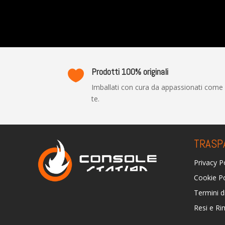
Prodotti 100% originali

Imballati con cura da appassionati come
te.
TRASP
Privacy P
Cookie Po
Termini d
Resi e Ri