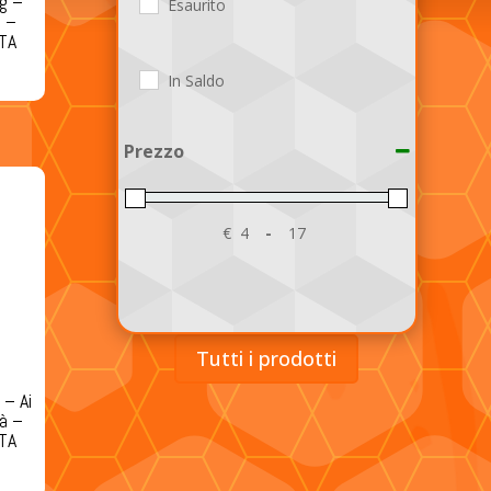
ng –
Esaurito
n –
ITA
In Saldo
Prezzo
€
-
Minimum Price
Maximum Price
Tutti i prodotti
 – Ai
tà –
ITA