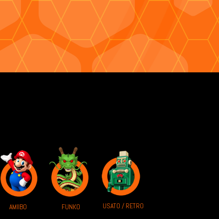
USATO / RETRO
AMIIBO
FUNKO