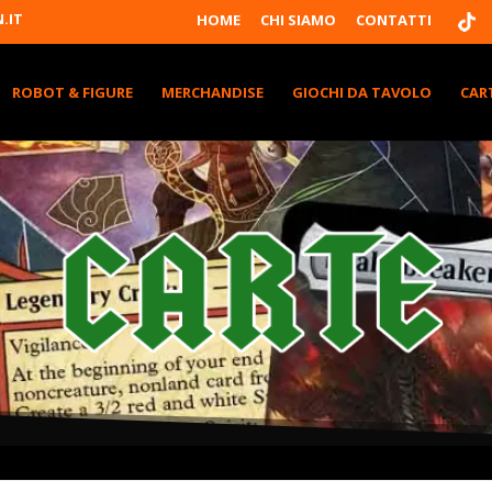
T
.IT
HOME
CHI SIAMO
CONTATTI
I
K
T
K
ROBOT & FIGURE
MERCHANDISE
GIOCHI DA TAVOLO
CAR