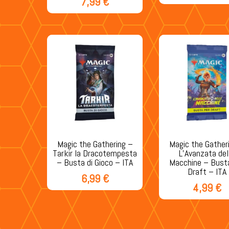
7,99
€
Magic the Gathering –
Magic the Gather
Tarkir la Dracotempesta
L’Avanzata del
– Busta di Gioco – ITA
Macchine – Bust
Draft – ITA
6,99
€
4,99
€