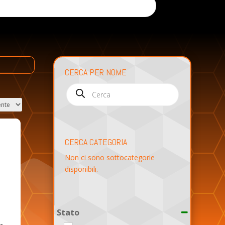
CERCA PER NOME
Products
search
CERCA CATEGORIA
Non ci sono sottocategorie
disponibili.
Stato