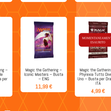
MOMENTANEAMEN
ESAURITO
ing –
Magic the Gathering –
Magic the Gatheri
le
Iconic Masters – Busta
Phyrexia Tutto Div
a per
– ENG
Uno – Busta per Dr
ITA
11,99
€
4,99
€