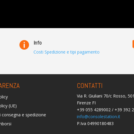
Info

Costi Spedizione e tipi pagamento
ARENZA
CONTATTI
Via R. Giuliani 70/c Rosso, 5
olicy
Firenze FI
licy (UE)
+39 055 4289002 / +39 392 
i consegna e spedizione
info@consolestation.it
P.Iva 04990180483
mborsi