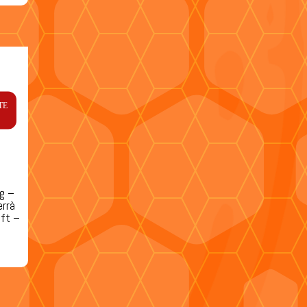
TE
ng –
errà
aft –