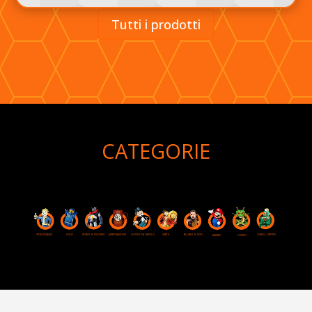
Tutti i prodotti
CATEGORIE
VIDEOGAMES
ROBOT & FIGURES
LEGO
MERCHANDISE
GIOCHI DA TAVOLO
CARTE
USATO / RETRO
BLURAY & DVD
AMIIBO
FUNKO