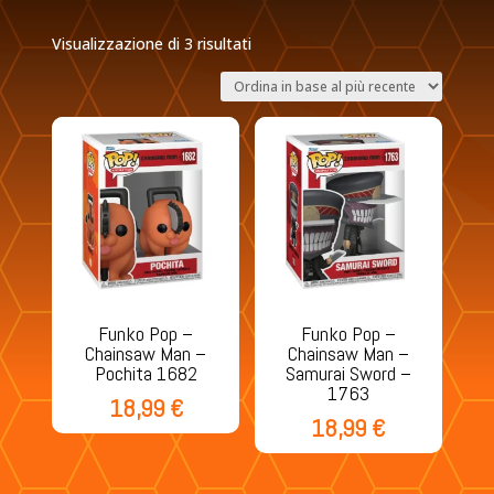
Ordina
Visualizzazione di 3 risultati
in
base
al
più
recente
Funko Pop –
Funko Pop –
Chainsaw Man –
Chainsaw Man –
Pochita 1682
Samurai Sword –
1763
18,99
€
18,99
€