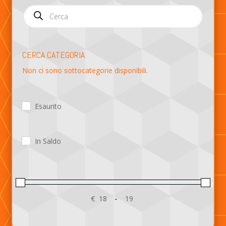
Products
search
CERCA CATEGORIA
Non ci sono sottocategorie disponibili.
Esaurito
In Saldo
€
-
Minimum Price
Maximum Price