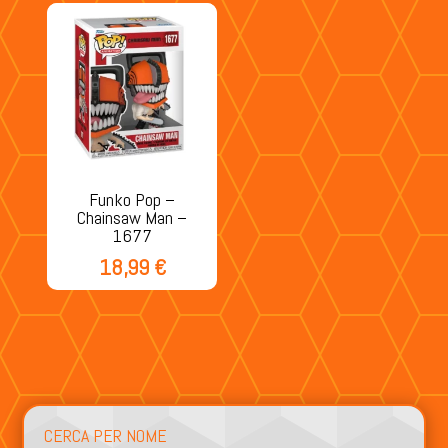
Funko Pop –
Chainsaw Man –
1677
18,99
€
CERCA PER NOME