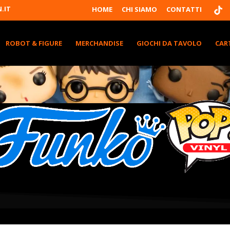
T
.IT
HOME
CHI SIAMO
CONTATTI
I
K
T
K
ROBOT & FIGURE
MERCHANDISE
GIOCHI DA TAVOLO
CAR