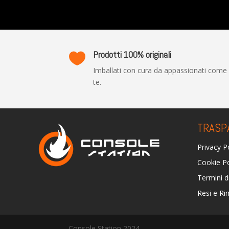
Prodotti 100% originali

Imballati con cura da appassionati come
te.
TRASP
Privacy P
Cookie Po
Termini d
Resi e Ri
Console Station 2024