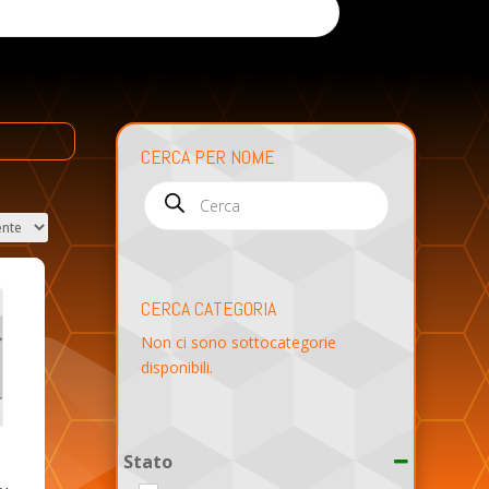
CERCA PER NOME
Products
search
CERCA CATEGORIA
Non ci sono sottocategorie
disponibili.
Stato