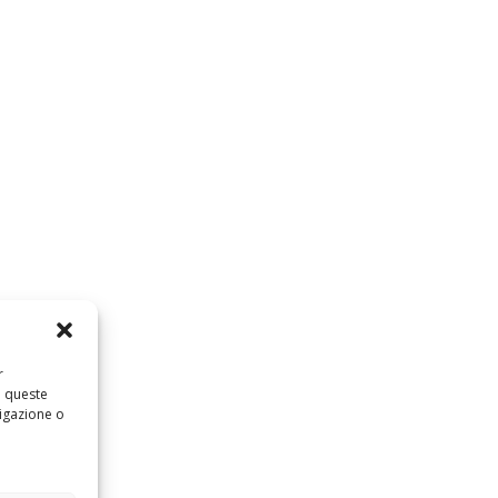
r
a queste
igazione o