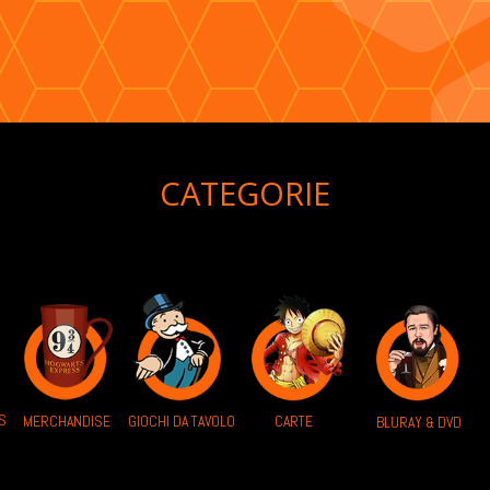
CATEGORIE
S
MERCHANDISE
GIOCHI DA TAVOLO
CARTE
BLURAY & DVD