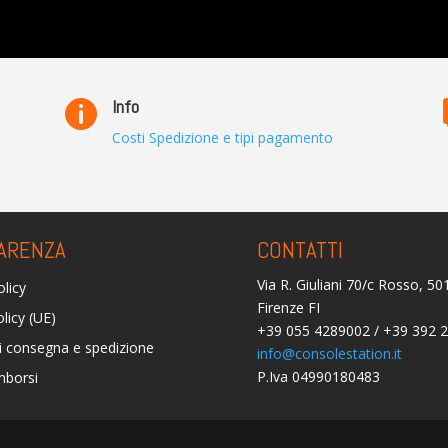
Info

Costi Spedizione e tipi pagamento
ARENZA
CONTATTI
Via R. Giuliani 70/c Rosso, 5
olicy
Firenze FI
licy (UE)
+39 055 4289002 / +39 392 
i consegna e spedizione
info@consolestation.it
P.Iva 04990180483
mborsi