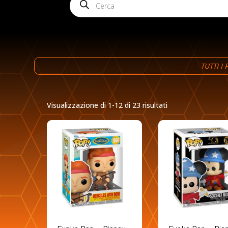
search
TUTTI I
Ordina
Visualizzazione di 1-12 di 23 risultati
in
base
al
più
recente