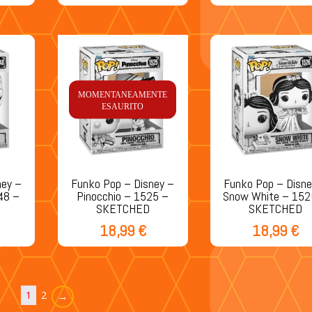
MOMENTANEAMENTE
ESAURITO
ney –
Funko Pop – Disney –
Funko Pop – Disne
48 –
Pinocchio – 1525 –
Snow White – 152
SKETCHED
SKETCHED
18,99
€
18,99
€
1
2
→