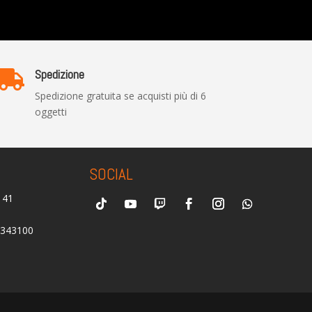
Spedizione

Spedizione gratuita se acquisti più di 6
oggetti
SOCIAL
0141
2343100