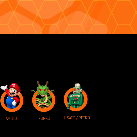
USATO / RETRO
AMIIBO
FUNKO