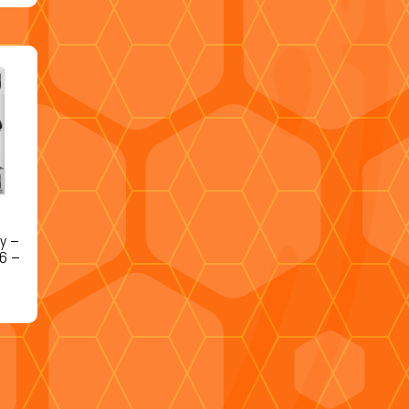
y –
6 –