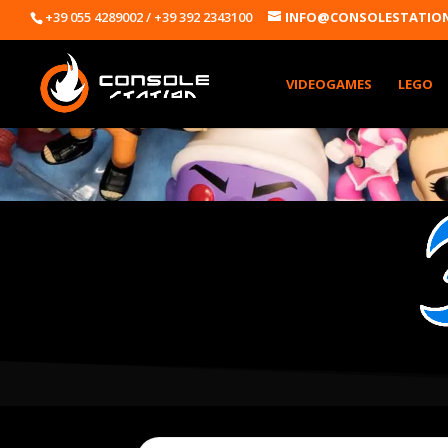
+39 055 4289002 / +39 392 2343100
INFO@CONSOLESTATION
VIDEOGAMES
LEGO
Products