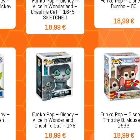
ney –
Funko Pop – Disney –
Funko Pop – Disne
Mickey
Alice in Wonderland –
Dumbo – 50
Cheshire Cat – 1645 –
SKETCHED
18,99
€
18,99
€
ney –
Funko Pop – Disney –
Funko Pop – Disne
ien –
Alice in Wonderland –
Timothy Q. Mouse
Cheshire Cat – 178
1536
18,99
€
18,99
€