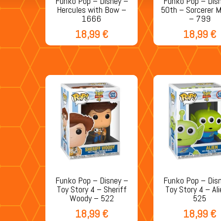
Funko Pop – Disney –
Funko Pop – Dis
Hercules with Bow –
50th – Sorcerer 
1666
– 799
18,99
€
18,99
€
Funko Pop – Disney –
Funko Pop – Dis
Toy Story 4 – Sheriff
Toy Story 4 – Al
Woody – 522
525
18,99
€
18,99
€