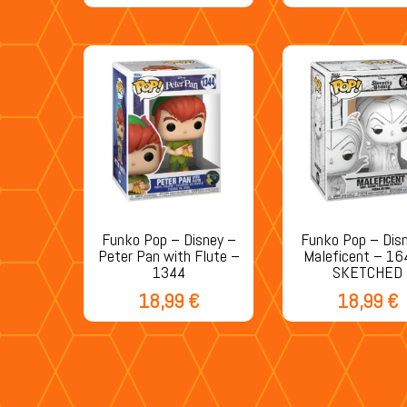
Funko Pop – Disney –
Funko Pop – Dis
Peter Pan with Flute –
Maleficent – 16
1344
SKETCHED
18,99
€
18,99
€