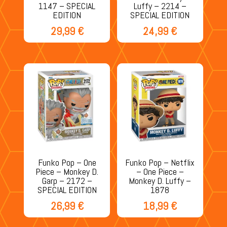
1147 – SPECIAL
Luffy – 2214 –
EDITION
SPECIAL EDITION
29,99
€
24,99
€
Funko Pop – One
Funko Pop – Netflix
Piece – Monkey D.
– One Piece –
Garp – 2172 –
Monkey D. Luffy –
SPECIAL EDITION
1878
26,99
€
18,99
€