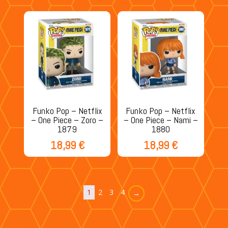
Funko Pop – Netflix
Funko Pop – Netflix
– One Piece – Zoro –
– One Piece – Nami –
1879
1880
18,99
€
18,99
€
1
2
3
4
→