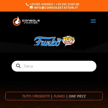
+39 055 4289002 / +39 392 2343100
INFO@CONSOLESTATION.IT
Products
search
TUTTI I PRODOTTI
|
FUNKO
| ONE PIECE