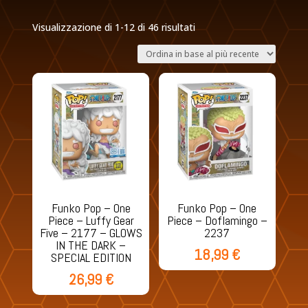
Ordina
Visualizzazione di 1-12 di 46 risultati
in
base
al
più
recente
Funko Pop – One
Funko Pop – One
Piece – Luffy Gear
Piece – Doflamingo –
Five – 2177 – GLOWS
2237
IN THE DARK –
18,99
€
SPECIAL EDITION
26,99
€