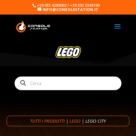
+39 055 4289002 / +39 392 2343100
INFO@CONSOLESTATION.IT
Products
search
TUTTI I PRODOTTI
|
LEGO
| LEGO CITY