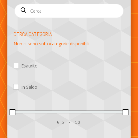
Products
search
CERCA CATEGORIA
Non ci sono sottocategorie disponibili.
Esaurito
In Saldo
€
-
Minimum Price
Maximum Price