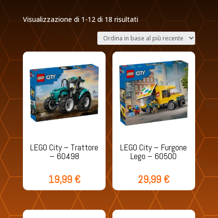
Ordina
Visualizzazione di 1-12 di 18 risultati
in
base
al
più
recente
LEGO City – Trattore
LEGO City – Furgone
– 60498
Lego – 60500
19,99
€
29,99
€