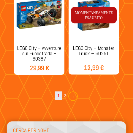
MOMENTANEAMENTE
ESAURITO
LEGO City – Avventure
LEGO City – Monster
sul Fuoristrada –
Truck – 60251
60387
12,99
€
29,99
€
1
2
→
CERCA PER NOME