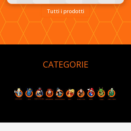
Tutti i prodotti
CATEGORIE
VIDEOGAMES
ROBOT & FIGURES
LEGO
MERCHANDISE
GIOCHI DA TAVOLO
CARTE
USATO / RETRO
BLURAY & DVD
AMIIBO
FUNKO