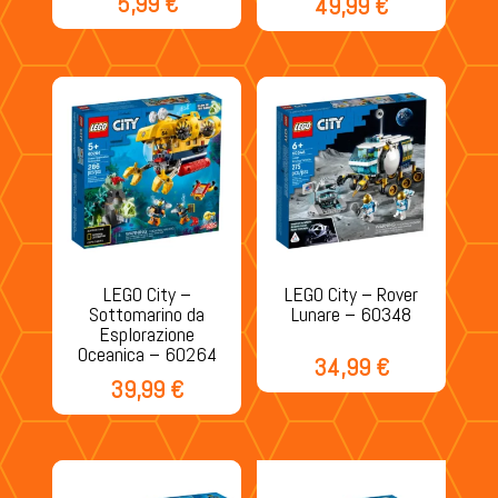
5,99
€
49,99
€
LEGO City –
LEGO City – Rover
Sottomarino da
Lunare – 60348
Esplorazione
Oceanica – 60264
34,99
€
39,99
€