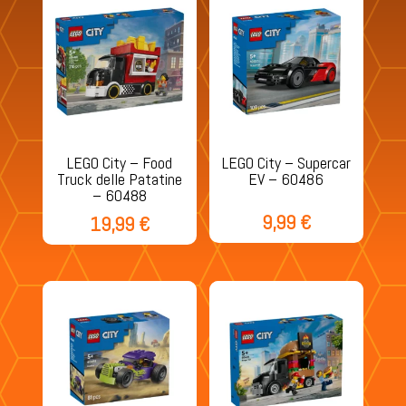
LEGO City – Food
LEGO City – Supercar
Truck delle Patatine
EV – 60486
– 60488
9,99
€
19,99
€