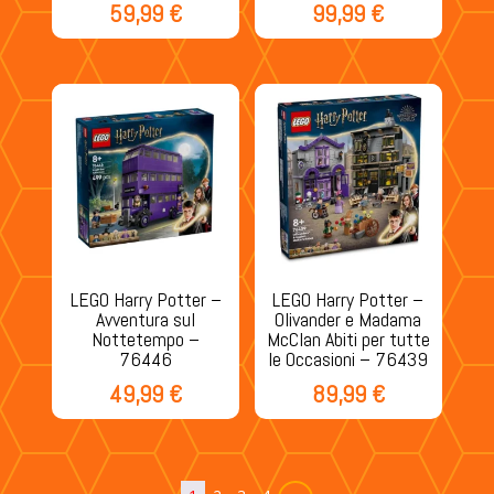
59,99
€
99,99
€
LEGO Harry Potter –
LEGO Harry Potter –
Avventura sul
Olivander e Madama
Nottetempo –
McClan Abiti per tutte
76446
le Occasioni – 76439
49,99
€
89,99
€