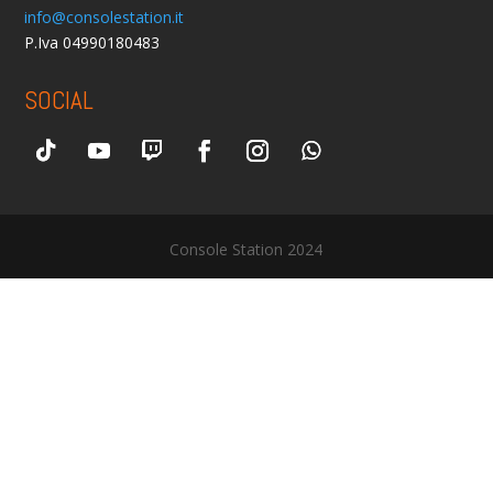
info@consolestation.it
P.Iva 04990180483
SOCIAL
Console Station 2024