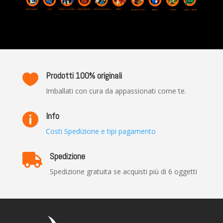
VIDEOGAMES
ROBOT & FIGURES
LEGO
MERCHANDISE
GIOCHI DA TAVOLO
CARTE
USATO / RETRO
BLURAY & DVD
AMIIBO
FUNKO
Prodotti 100% originali

Imballati con cura da appassionati come te.
Info

Costi Spedizione e tipi pagamento
Spedizione

Spedizione gratuita se acquisti più di 6 oggetti