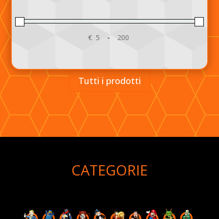
€
-
Minimum Price
Maximum Price
Tutti i prodotti
CATEGORIE