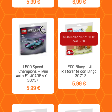
5,99
€
6,99
€
MOMENTANEAMENTE
ESAURITO
LEGO Speed
LEGO Bluey – Al
Champions – Mini
Ristorante con Bingo
Auto F1 ACADEMY –
– 30713
30734
5,99
€
5,99
€