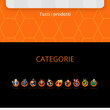
Tutti i prodotti
CATEGORIE
VIDEOGAMES
ROBOT & FIGURES
LEGO
MERCHANDISE
GIOCHI DA TAVOLO
CARTE
USATO / RETRO
BLURAY & DVD
AMIIBO
FUNKO