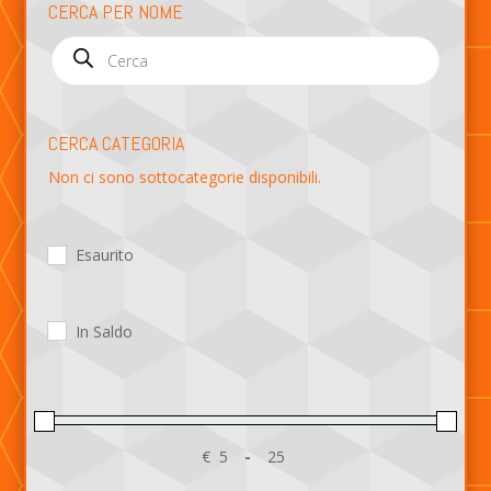
CERCA PER NOME
Products
search
CERCA CATEGORIA
Non ci sono sottocategorie disponibili.
Esaurito
In Saldo
€
-
Minimum Price
Maximum Price