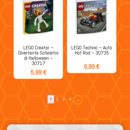
LEGO Creator –
LEGO Technic – Auto
Divertente Scheletro
Hot Rod – 30735
di Halloween –
30717
6,99
€
5,99
€
1
2
3
4
→