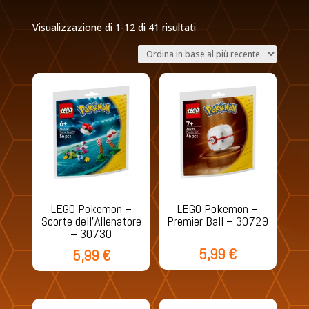
Ordina
Visualizzazione di 1-12 di 41 risultati
in
base
al
più
recente
LEGO Pokemon –
LEGO Pokemon –
Scorte dell’Allenatore
Premier Ball – 30729
– 30730
5,99
€
5,99
€