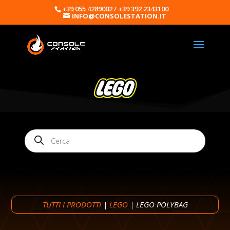
+39 055 4289002 / +39 392 2343100
INFO@CONSOLESTATION.IT
Products
search
TUTTI I PRODOTTI
|
LEGO
| LEGO POLYBAG