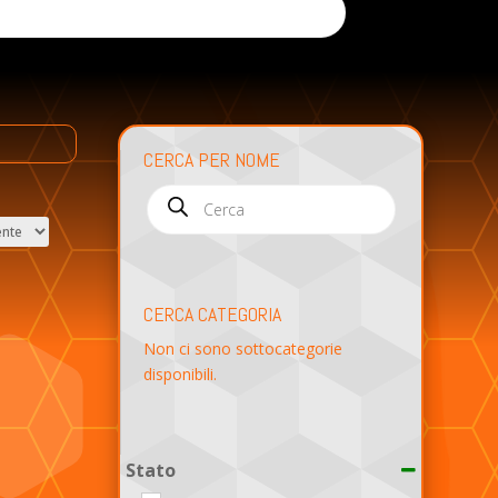
CERCA PER NOME
Products
search
CERCA CATEGORIA
Non ci sono sottocategorie
disponibili.
Stato