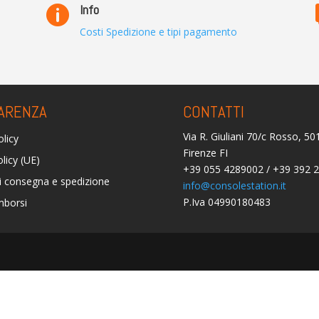
Info

Costi Spedizione e tipi pagamento
ARENZA
CONTATTI
Via R. Giuliani 70/c Rosso, 5
olicy
Firenze FI
licy (UE)
+39 055 4289002 / +39 392 
i consegna e spedizione
info@consolestation.it
P.Iva 04990180483
mborsi