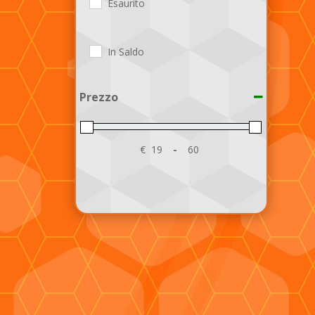
Esaurito
In Saldo
Prezzo
€
-
Minimum Price
Maximum Price