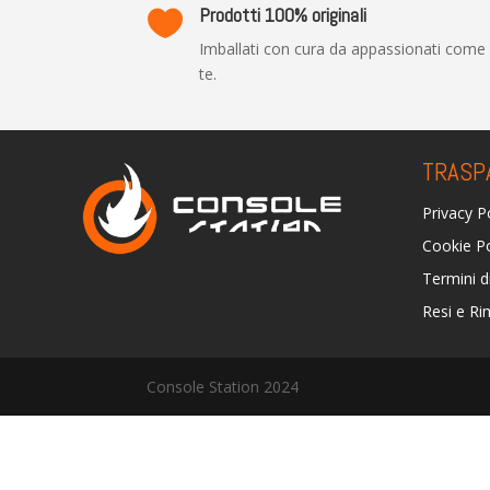
Prodotti 100% originali

Imballati con cura da appassionati come
te.
TRASP
Privacy P
Cookie Po
Termini d
Resi e Ri
Console Station 2024