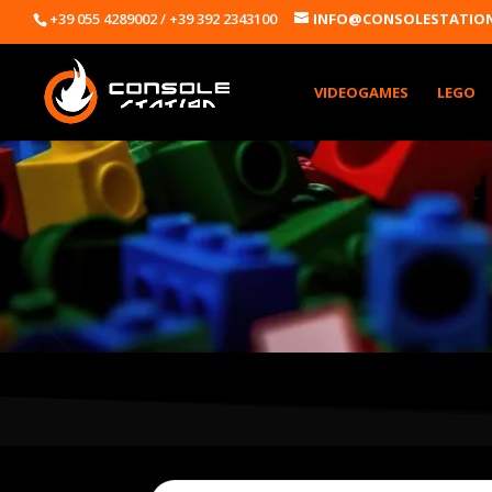
+39 055 4289002 / +39 392 2343100
INFO@CONSOLESTATION
VIDEOGAMES
LEGO
Products