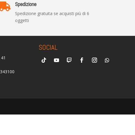
Spedizione

Spedizione gratuita se acquisti più di 6
oggetti
SOCIAL
0141
2343100