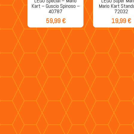
LEGO Special – Mario
LEGO Super Mar
Kart – Guscio Spinoso –
Mario Kart Stand
40787
72032
59,99
€
19,99
€