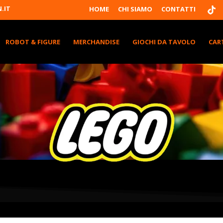
T
.IT
HOME
CHI SIAMO
CONTATTI
I
K
T
K
ROBOT & FIGURE
MERCHANDISE
GIOCHI DA TAVOLO
CAR