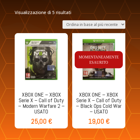
Ordina
Visualizzazione di 5 risultati
in
base
al
più
recente
MOMENTANEAMENTE
ESAURITO
XBOX ONE – XBOX
XBOX ONE – XBOX
Serie X – Call of Duty
Serie X – Call of Duty
– Modern Warfare 2 –
– Black Ops Cold War
USATO
– USATO
25,00
€
19,00
€