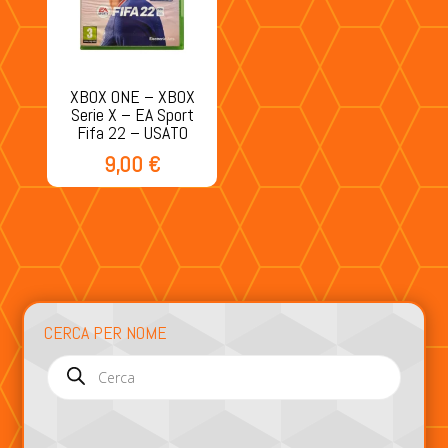
XBOX ONE – XBOX
Serie X – EA Sport
Fifa 22 – USATO
9,00
€
CERCA PER NOME
Products
search