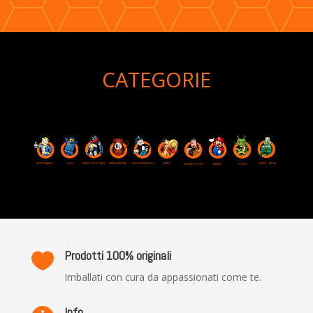
CATEGORIE
VIDEOGAMES
ROBOT & FIGURES
LEGO
MERCHANDISE
GIOCHI DA TAVOLO
CARTE
USATO / RETRO
BLURAY & DVD
AMIIBO
FUNKO
Prodotti 100% originali

Imballati con cura da appassionati come te.
Info