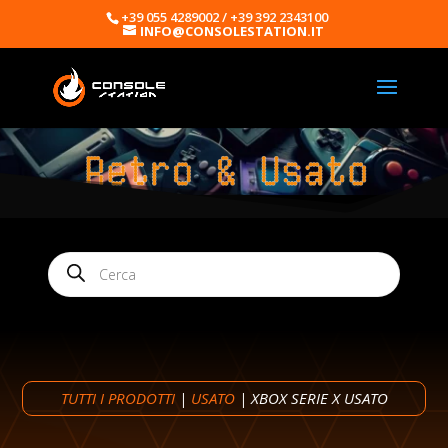
+39 055 4289002 / +39 392 2343100
INFO@CONSOLESTATION.IT
Products
search
TUTTI I PRODOTTI
|
USATO
| XBOX SERIE X USATO