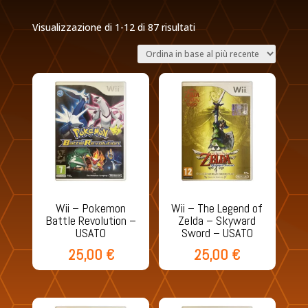
Ordina
Visualizzazione di 1-12 di 87 risultati
in
base
al
più
recente
Wii – Pokemon
Wii – The Legend of
Battle Revolution –
Zelda – Skyward
USATO
Sword – USATO
25,00
€
25,00
€