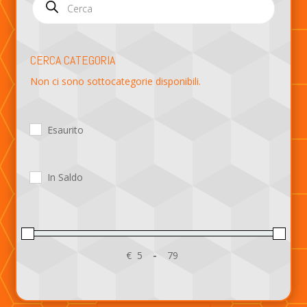
search
CERCA CATEGORIA
Non ci sono sottocategorie disponibili.
Esaurito
In Saldo
€
-
Minimum Price
Maximum Price