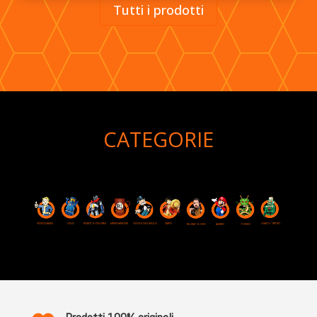
Tutti i prodotti
CATEGORIE
VIDEOGAMES
ROBOT & FIGURES
LEGO
MERCHANDISE
GIOCHI DA TAVOLO
CARTE
USATO / RETRO
BLURAY & DVD
AMIIBO
FUNKO