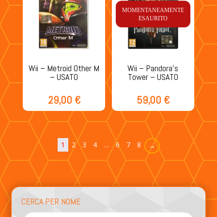
MOMENTANEAMENTE
ESAURITO
Wii – Metroid Other M
Wii – Pandora’s
– USATO
Tower – USATO
29,00
€
59,00
€
1
2
3
4
…
6
7
8
→
CERCA PER NOME
Products