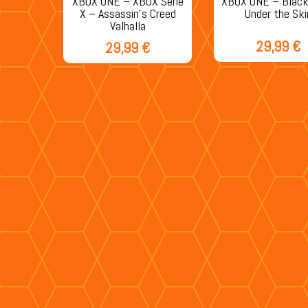
XBOX ONE – XBOX Serie
XBOX ONE – Blac
X – Assassin’s Creed
Under the Ski
Valhalla
29,99
€
29,99
€