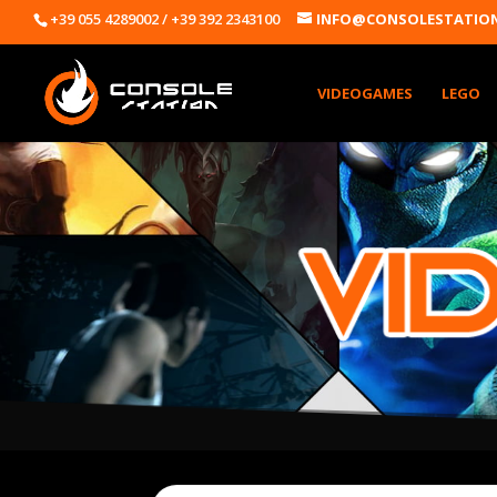
+39 055 4289002 / +39 392 2343100
INFO@CONSOLESTATION
VIDEOGAMES
LEGO
Products