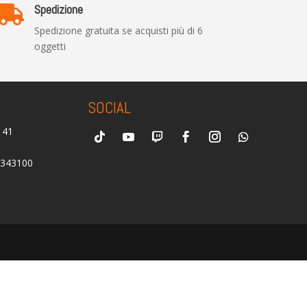
Spedizione

Spedizione gratuita se acquisti più di 6
oggetti
SOCIAL
0141
2343100