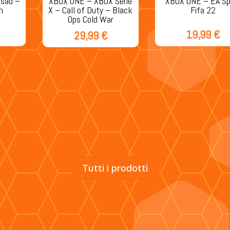
ksad –
XBOX ONE – XBOX Serie
XBOX ONE – EA Sp
n
X – Call of Duty – Black
Fifa 22
Ops Cold War
19,99
€
29,99
€
Tutti i prodotti