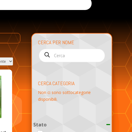
CERCA PER NOME
Products
search
CERCA CATEGORIA
Non ci sono sottocategorie
disponibili.
Stato