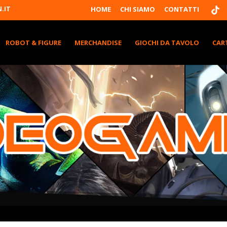
T
.IT
HOME
CHI SIAMO
CONTATTI
I
K
T
K
ROBOT & FIGURE
MERCHANDISE
GIOCHI DA TAVOLO
CAR