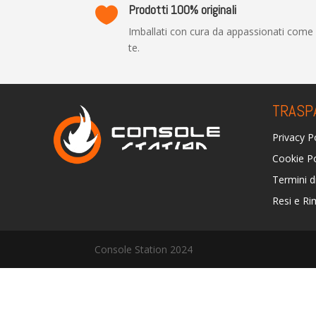
Prodotti 100% originali

Imballati con cura da appassionati come
te.
TRASP
Privacy P
Cookie Po
Termini d
Resi e Ri
Console Station 2024