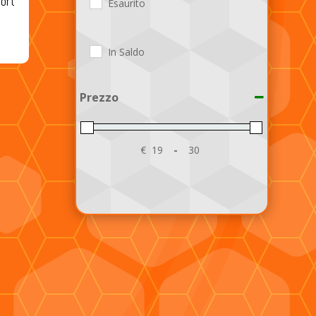
ort
Esaurito
In Saldo
Prezzo
€
-
Minimum Price
Maximum Price