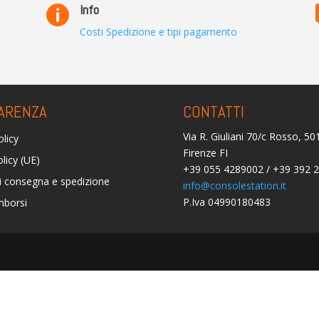
Info

Costi Spedizione e tipi pagamento
ARENZA
CONTATTI
Via R. Giuliani 70/c Rosso, 5
olicy
Firenze FI
licy (UE)
+39 055 4289002 / +39 392 
i consegna e spedizione
info@consolestation.it
P.Iva 04990180483
mborsi