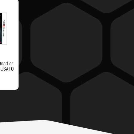
ead or
– USATO