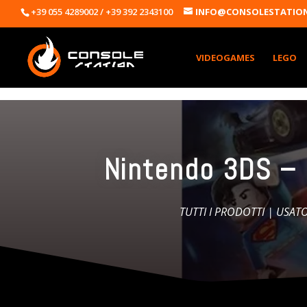
+39 055 4289002 / +39 392 2343100
INFO@CONSOLESTATION
VIDEOGAMES
LEGO
Nintendo 3DS –
TUTTI I PRODOTTI
|
USAT