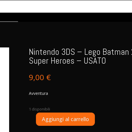
Nintendo 3DS – Lego Batman 
Super Heroes – USATO
9,00
€
Avventura
1 disponibili
A
Aggiungi al carrello
Nintendo
l
3DS
t