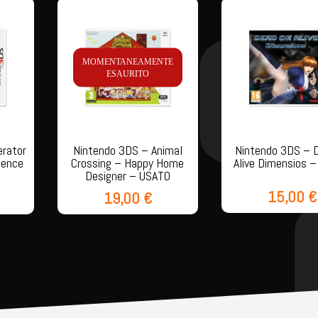
MOMENTANEAMENTE
ESAURITO
erator
Nintendo 3DS – Animal
Nintendo 3DS – D
dence
Crossing – Happy Home
Alive Dimensios 
Designer – USATO
15,00
€
19,00
€