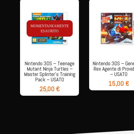
MOMENTANEAMENTE
ESAURITO
Nintendo 3DS – Teenage
Nintendo 3DS – Gen
Mutant Ninja Turtles –
Rex Agente di Provi
Master Splinter’s Training
– USATO
Pack – USATO
15,00
€
25,00
€