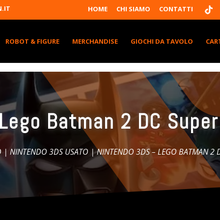
T
.IT
HOME
CHI SIAMO
CONTATTI
I
K
T
K
ROBOT & FIGURE
MERCHANDISE
GIOCHI DA TAVOLO
CAR
 Lego Batman 2 DC Super
O
|
NINTENDO 3DS USATO
| NINTENDO 3DS – LEGO BATMAN 2 