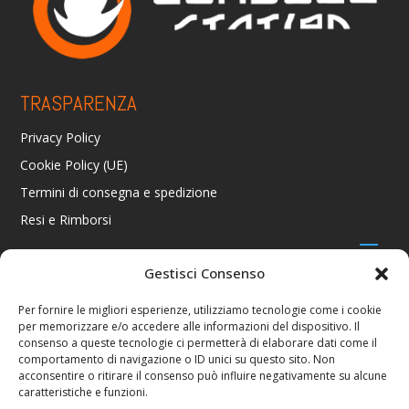
TRASPARENZA
Privacy Policy
Cookie Policy (UE)
Termini di consegna e spedizione
Resi e Rimborsi
Gestisci Consenso
CONTATTI
Per fornire le migliori esperienze, utilizziamo tecnologie come i cookie
per memorizzare e/o accedere alle informazioni del dispositivo. Il
Via R. Giuliani 70/c Rosso, 50141 Firenze FI
consenso a queste tecnologie ci permetterà di elaborare dati come il
+39 055 4289002 / +39 392 2343100
comportamento di navigazione o ID unici su questo sito. Non
info@consolestation.it
acconsentire o ritirare il consenso può influire negativamente su alcune
caratteristiche e funzioni.
P.Iva 04990180483