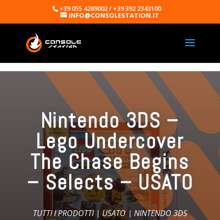
+39 055 4289002 / +39 392 2343100
INFO@CONSOLESTATION.IT
Nintendo 3DS –
Lego Undercover
The Chase Begins
– Selects – USATO
TUTTI I PRODOTTI
|
USATO
|
NINTENDO 3DS