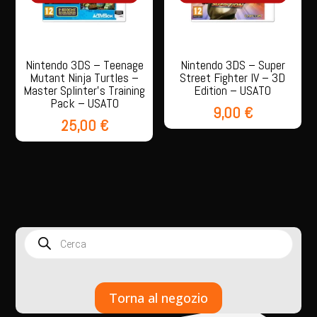
Nintendo 3DS – Teenage
Nintendo 3DS – Super
Mutant Ninja Turtles –
Street Fighter IV – 3D
Master Splinter’s Training
Edition – USATO
Pack – USATO
9,00
€
25,00
€
Products
search
Torna al negozio