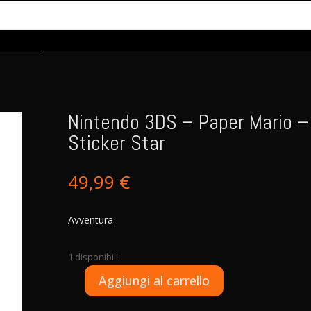
Nintendo 3DS – Paper Mario –
Sticker Star
49,99
€
Avventura
1 disponibili
A
Aggiungi al carrello
Nintendo
l
3DS
t