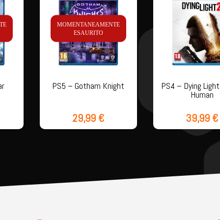
TE
MOMENTANEAMENTE
ESAURITO
ar
PS5 – Gotham Knight
PS4 – Dying Light
Human
29,99
€
39,99
€