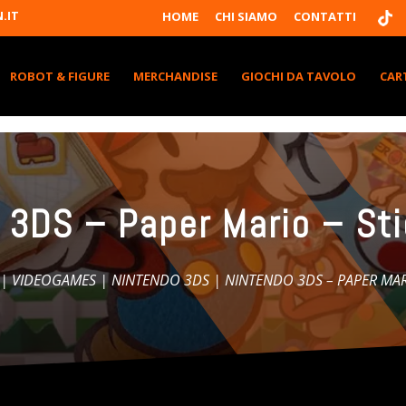
T
.IT
HOME
CHI SIAMO
CONTATTI
I
K
T
K
ROBOT & FIGURE
MERCHANDISE
GIOCHI DA TAVOLO
CAR
 3DS – Paper Mario – Sti
|
VIDEOGAMES
|
NINTENDO 3DS
| NINTENDO 3DS – PAPER MARI