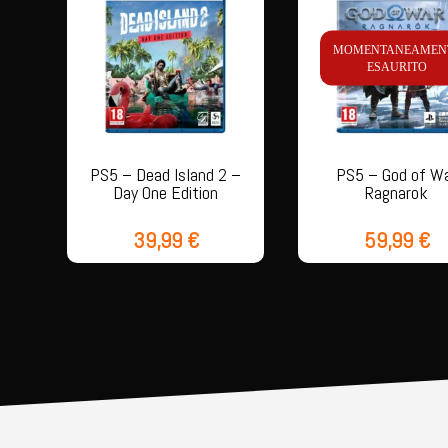
MOMENTANEAMEN
ESAURITO
PS5 – Dead Island 2 –
PS5 – God of W
Day One Edition
Ragnarok
39,99
€
59,99
€