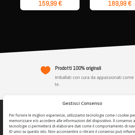
159,99
€
189,99
€
Prodotti 100% originali

Imballati con cura da appassionati come
te.
Gestisci Consenso
TRASP
Per fornire le migliori esperienze, utilizziamo tecnologie come i cookie pe
memorizzare e/o accedere alle informazioni del dispositivo. Il consenso 
Privacy P
tecnologie ci permetterà di elaborare dati come il comportamento di nav
Cookie Po
ID unici su questo sito. Non acconsentire o ritirare il consenso può influire