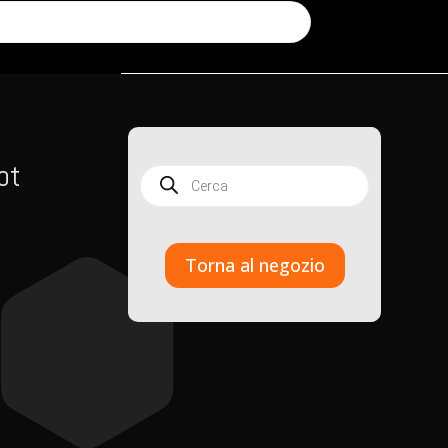
ot
Products
search
Torna al negozio