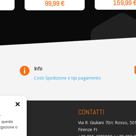
159,99
99,99
€
Info

Costi Spedizione e tipi pagamento
ARENZA
CONTATTI
r
a queste
Via R. Giuliani 70/c Rosso, 5
olicy
igazione o
Firenze FI
licy (UE)