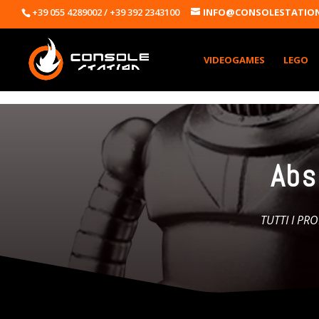
+39 055 4289002 / +39 392 2343100
INFO@CONSOLESTATION
VIDEOGAMES
LEGO
Abs
TUTTI I PR