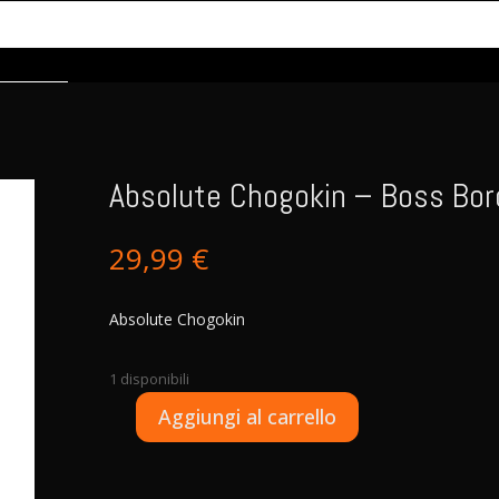
Absolute Chogokin – Boss Bor
29,99
€
Absolute Chogokin
1 disponibili
A
Aggiungi al carrello
Absolute
l
Chogokin
t
-
e