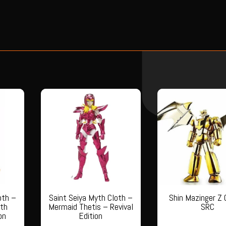
oth –
Saint Seiya Myth Cloth –
Shin Mazinger Z 
0th
Mermaid Thetis – Revival
SRC
on
Edition