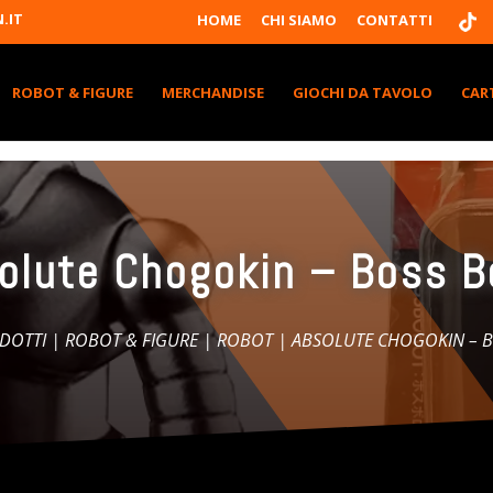
T
.IT
HOME
CHI SIAMO
CONTATTI
I
K
T
K
ROBOT & FIGURE
MERCHANDISE
GIOCHI DA TAVOLO
CAR
olute Chogokin – Boss B
ODOTTI
|
ROBOT & FIGURE
|
ROBOT
| ABSOLUTE CHOGOKIN – 