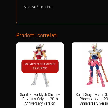
Altezza: 8 cm circa.
Prodotti correlati
MOMENTANEAMENTE
ESAURITO
Saint Seiya Myth Cloth –
Saint Seiya Myth Cl
Pegasus Seiya – 20th
Phoenix Ikki – 2
Anniversary Version
Anniversary Versi