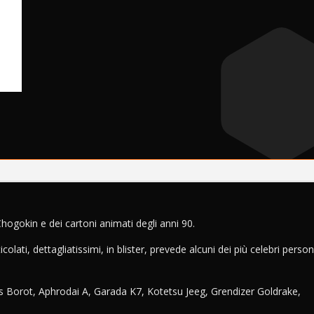
Boss
r
Borot
n
quantità
a
t
i
v
e
:
Chogokin e dei cartoni animati degli anni 90.
olati, dettagliatissimi, in blister, prevede alcuni dei più celebri perso
 Borot, Aphrodai A, Garada K7, Kotetsu Jeeg, Grendizer Goldrake,