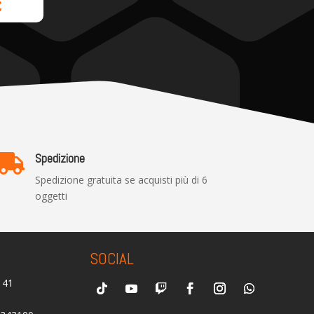
€
Spedizione

Spedizione gratuita se acquisti più di 6
oggetti
SOCIAL
0141