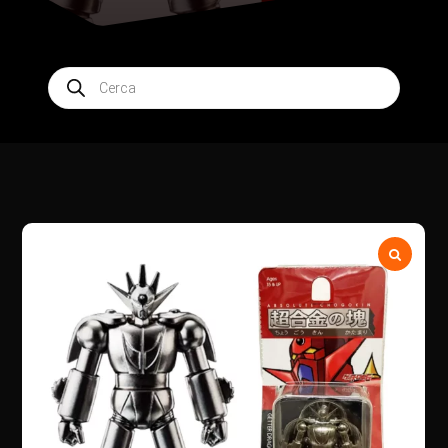
Products
search