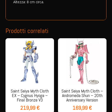
Altezza: 8 cm circa.
Prodotti correlati
Saint Seiya Myth Cloth
Saint Seiya Myth Cloth –
EX – Cygnus Hyoga –
Andromeda Shun – 20th
Final Bronze V3
Anniversary Version
219,99
€
169,99
€