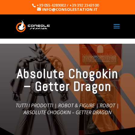
+39 055 4289002 / +39 392 2343100
INFO@CONSOLESTATION.IT
Absolute Chogokin
– Getter Dragon
TUTTI I PRODOTTI
|
ROBOT & FIGURE
|
ROBOT
|
ABSOLUTE CHOGOKIN – GETTER DRAGON