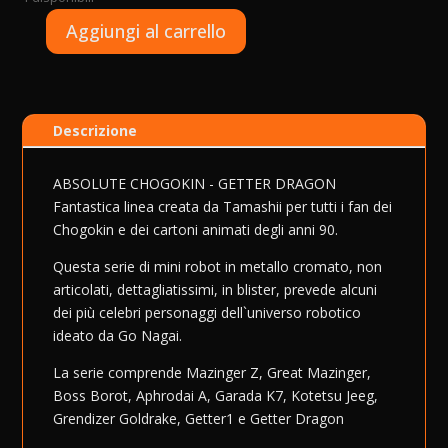
A
Aggiungi al carrello
Absolute
l
Chogokin
t
-
e
Getter
r
Descrizione
Dragon
n
quantità
a
t
ABSOLUTE CHOGOKIN - GETTER DRAGON
i
Fantastica linea creata da Tamashii per tutti i fan dei
v
Chogokin e dei cartoni animati degli anni 90.
e
Questa serie di mini robot in metallo cromato, non
:
articolati, dettagliatissimi, in blister, prevede alcuni
dei più celebri personaggi dell`universo robotico
ideato da Go Nagai.
La serie comprende Mazinger Z, Great Mazinger,
Boss Borot, Aphrodai A, Garada K7, Kotetsu Jeeg,
Grendizer Goldrake, Getter1 e Getter Dragon