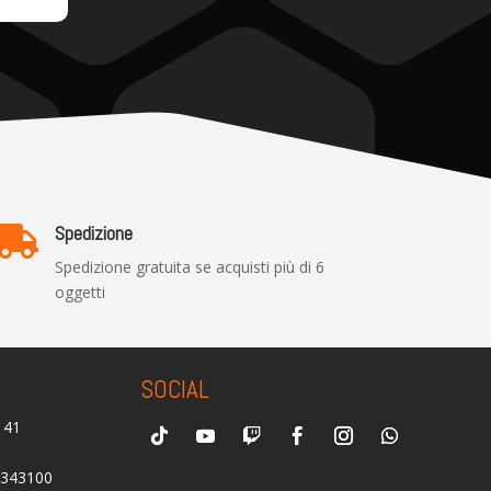
Spedizione

Spedizione gratuita se acquisti più di 6
oggetti
SOCIAL
0141
2343100