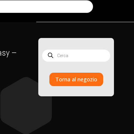
asy –
Products
search
Torna al negozio