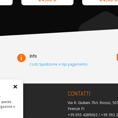
Info

Costi Spedizione e tipi pagamento
ARENZA
CONTATTI
r
a queste
Via R. Giuliani 70/c Rosso, 5
olicy
igazione o
Firenze FI
licy (UE)
+39 055 4289002 / +39 392 