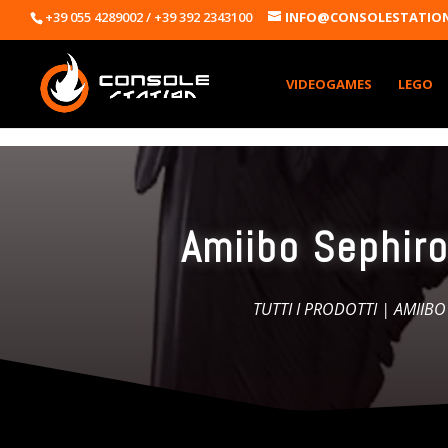
+39 055 4289002 / +39 392 2343100
INFO@CONSOLESTATION
VIDEOGAMES
LEGO
Amiibo Sephir
TUTTI I PRODOTTI
|
AMIIBO