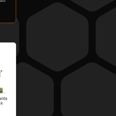
duto
Zelda
sk