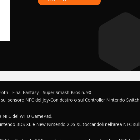
Amiibo
l
Sephiroth
t
-
e
Final
r
Fantasy
n
-
a
Super
t
Smash
i
Bros
v
quantità
e
:
iroth - Final Fantasy - Super Smash Bros n. 90
 sul sensore NFC del Joy-Con destro o sul Controller Nintendo Switch
ore NFC del Wii U GamePad.
intendo 3DS XL e New Nintendo 2DS XL toccandoli nell'area NFC sul