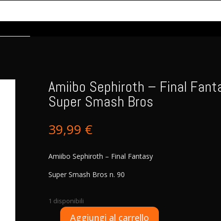
Amiibo Sephiroth – Final Fant
Super Smash Bros
39,99
€
Amiibo Sephiroth – Final Fantasy
Super Smash Bros n. 90
1 disponibili
A
Aggiungi al carrello