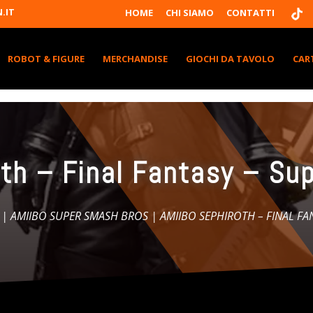
T
.IT
HOME
CHI SIAMO
CONTATTI
I
K
T
K
ROBOT & FIGURE
MERCHANDISE
GIOCHI DA TAVOLO
CAR
oth – Final Fantasy – Su
|
AMIIBO SUPER SMASH BROS
| AMIIBO SEPHIROTH – FINAL FA