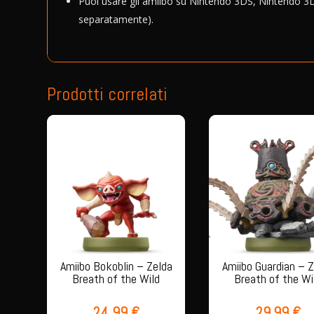
Puoi usare gli amiibo su Nintendo 3DS, Nintendo 3D
separatamente).
Prodotti correlati
Amiibo Bokoblin – Zelda
Amiibo Guardian – 
Breath of the Wild
Breath of the Wi
24,99
€
29,99
€