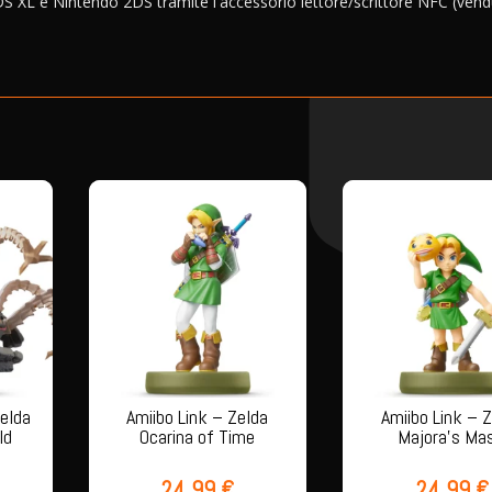
S XL e Nintendo 2DS tramite l'accessorio lettore/scrittore NFC (ven
Zelda
Amiibo Link – Zelda
Amiibo Link – 
ld
Ocarina of Time
Majora’s Ma
24,99
€
24,99
€