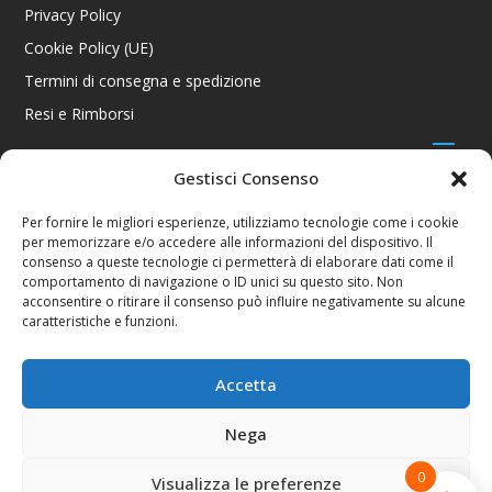
Privacy Policy
Cookie Policy (UE)
Termini di consegna e spedizione
Resi e Rimborsi
Gestisci Consenso
CONTATTI
Per fornire le migliori esperienze, utilizziamo tecnologie come i cookie
per memorizzare e/o accedere alle informazioni del dispositivo. Il
Via R. Giuliani 70/c Rosso, 50141 Firenze FI
consenso a queste tecnologie ci permetterà di elaborare dati come il
+39 055 4289002 / +39 392 2343100
comportamento di navigazione o ID unici su questo sito. Non
info@consolestation.it
acconsentire o ritirare il consenso può influire negativamente su alcune
caratteristiche e funzioni.
P.Iva 04990180483
SOCIAL
Accetta
Nega
0
Visualizza le preferenze