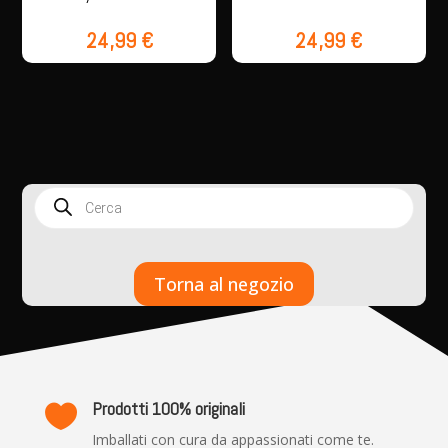
24,99
€
24,99
€
Products
search
Torna al negozio
Prodotti 100% originali

Imballati con cura da appassionati come te.