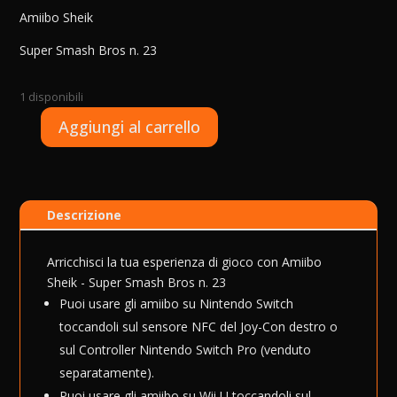
Amiibo Sheik
Super Smash Bros n. 23
1 disponibili
A
Aggiungi al carrello
Amiibo
l
Sheik
t
-
e
Super
r
Descrizione
Smash
n
Bros
a
quantità
t
Arricchisci la tua esperienza di gioco con Amiibo
i
Sheik - Super Smash Bros n. 23
v
Puoi usare gli amiibo su Nintendo Switch
e
toccandoli sul sensore NFC del Joy-Con destro o
:
sul Controller Nintendo Switch Pro (venduto
separatamente).
Puoi usare gli amiibo su Wii U toccandoli sul