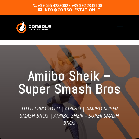
+39 055 4289002 / +39 392 2343100
INFO@CONSOLESTATION.IT
Amiibo Sheik –
Super Smash Bros
TUTTI I PRODOTTI
|
AMIIBO
|
AMIIBO SUPER
SMASH BROS
| AMIIBO SHEIK – SUPER SMASH
BROS