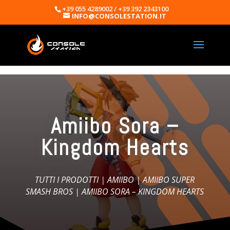
+39 055 4289002 / +39 392 2343100
INFO@CONSOLESTATION.IT
Amiibo Sora –
Kingdom Hearts
TUTTI I PRODOTTI
|
AMIIBO
|
AMIIBO SUPER
SMASH BROS
| AMIIBO SORA – KINGDOM HEARTS