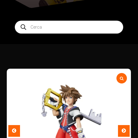
Products
search