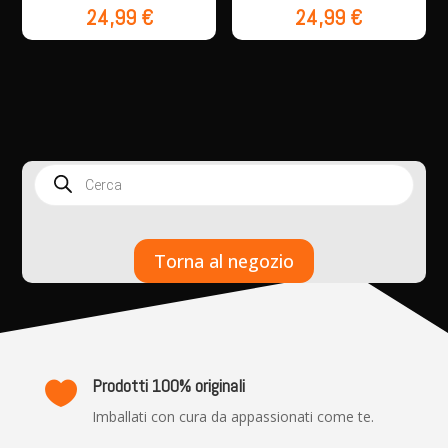
24,99
€
24,99
€
Products
search
Torna al negozio
Prodotti 100% originali

Imballati con cura da appassionati come te.