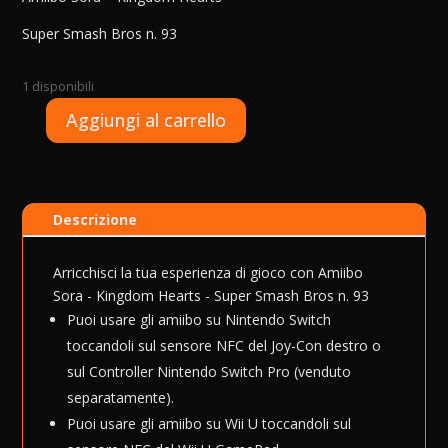
Super Smash Bros n. 93
1 disponibili
A
Aggiungi al carrello
Amiibo
l
Sora
t
-
e
Kingdom
r
Descrizione
Hearts
n
quantità
a
t
Arricchisci la tua esperienza di gioco con Amiibo
i
Sora - Kingdom Hearts - Super Smash Bros n. 93
v
Puoi usare gli amiibo su Nintendo Switch
e
toccandoli sul sensore NFC del Joy-Con destro o
:
sul Controller Nintendo Switch Pro (venduto
separatamente).
Puoi usare gli amiibo su Wii U toccandoli sul