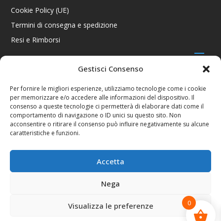
Cookie Policy (UE)
Termini di consegna e spedizione
Resi e Rimborsi
Gestisci Consenso
CONTATTI
Per fornire le migliori esperienze, utilizziamo tecnologie come i cookie
per memorizzare e/o accedere alle informazioni del dispositivo. Il
Via R. Giuliani 70/c Rosso, 50141 Firenze FI
consenso a queste tecnologie ci permetterà di elaborare dati come il
+39 055 4289002 / +39 392 2343100
comportamento di navigazione o ID unici su questo sito. Non
info@consolestation.it
acconsentire o ritirare il consenso può influire negativamente su alcune
caratteristiche e funzioni.
P.Iva 04990180483
SOCIAL
Accetta
Nega
0
Visualizza le preferenze