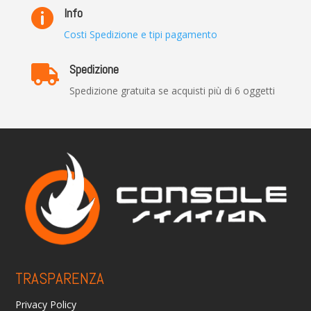
Info

Costi Spedizione e tipi pagamento
Spedizione

Spedizione gratuita se acquisti più di 6 oggetti
TRASPARENZA
Privacy Policy