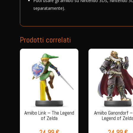
Puoi usare gli amiibo su Nintendo 3DS, Nintendo 3D
separatamente).
Prodotti correlati
Amiibo Link – The Legend
Amiibo Ganondorf –
of Zelda
Legend of Zeld
24,99
€
24,99
€