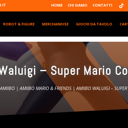
T
.IT
HOME
CHI SIAMO
CONTATTI
I
K
T
K
ROBOT & FIGURE
MERCHANDISE
GIOCHI DA TAVOLO
CAR
Waluigi – Super Mario Co
AMIIBO
|
AMIIBO MARIO & FRIENDS
| AMIIBO WALUIGI – SUPE