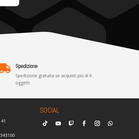
Spedizione

Spedizione gratuita se acquisti più di 6
oggetti
SOCIAL
0141
2343100