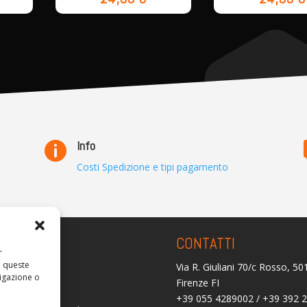
Info

Costi Spedizione e tipi pagamento
ARENZA
CONTATTI
r
a queste
Via R. Giuliani 70/c Rosso, 5
olicy
igazione o
Firenze FI
licy (UE)
+39 055 4289002 / +39 392 