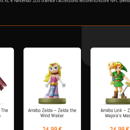
S XL e Nintendo 2DS tramite l'accessorio lettore/scrittore NFC (ven
 The
Amiibo Zelda – Zelda the
Amiibo Link – 
a
Wind Waker
Majora’s Ma
24,99
€
24,99
€