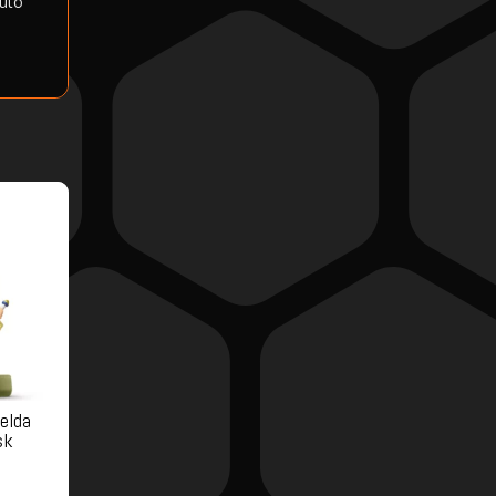
duto
Zelda
sk