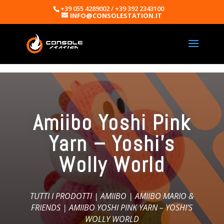
+39 055 4289002 / +39 392 2343100
INFO@CONSOLESTATION.IT
Amiibo Yoshi Pink
Yarn – Yoshi’s
Wolly World
TUTTI I PRODOTTI
|
AMIIBO
|
AMIIBO MARIO &
FRIENDS
| AMIIBO YOSHI PINK YARN – YOSHI’S
WOLLY WORLD