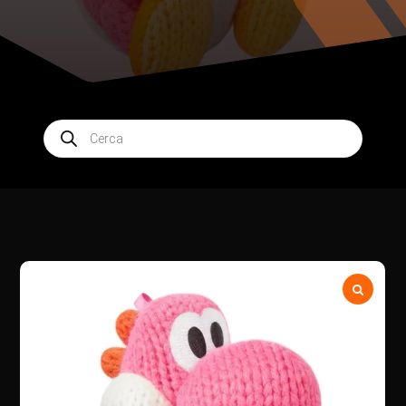
Products
search