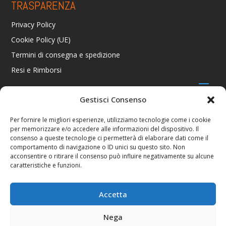
TRASPARENZA
Privacy Policy
Cookie Policy (UE)
Termini di consegna e spedizione
Resi e Rimborsi
Gestisci Consenso
CONTATTI
Per fornire le migliori esperienze, utilizziamo tecnologie come i cookie
per memorizzare e/o accedere alle informazioni del dispositivo. Il
Via R. Giuliani 70/c Rosso, 50141 Firenze FI
consenso a queste tecnologie ci permetterà di elaborare dati come il
+39 055 4289002 / +39 392 2343100
comportamento di navigazione o ID unici su questo sito. Non
info@consolestation.it
acconsentire o ritirare il consenso può influire negativamente su alcune
caratteristiche e funzioni.
P.Iva 04990180483
SOCIAL
Accetta
Nega