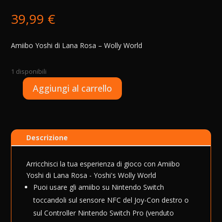
39,99
€
Amiibo Yoshi di Lana Rosa – Wolly World
1 disponibili
A
Aggiungi al carrello
Amiibo
l
Yoshi
t
Pink
e
Yarn
r
Descrizione
-
n
Yoshi's
a
Wolly
t
Arricchisci la tua esperienza di gioco con Amiibo
World
i
Yoshi di Lana Rosa - Yoshi's Wolly World
quantità
v
Puoi usare gli amiibo su Nintendo Switch
e
toccandoli sul sensore NFC del Joy-Con destro o
:
sul Controller Nintendo Switch Pro (venduto