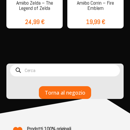
Amiibo Zelda – The
Amiibo Corrin – Fire
Legend of Zelda
Emblem
24,99
€
19,99
€
Products
search
Torna al negozio
Prodotti 100% originali