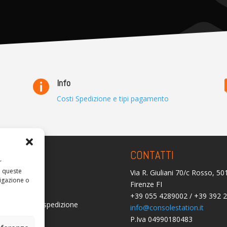
Info

Costi Spedizione e tipi pagamento
ARENZA
CONTATTI
r
a queste
Via R. Giuliani 70/c Rosso, 5
olicy
igazione o
Firenze FI
licy (UE)
+39 055 4289002 / +39 392 
i consegna e spedizione
info@consolestation.it
P.Iva 04990180483
mborsi