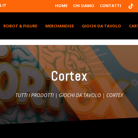
T
.IT
HOME
CHI SIAMO
CONTATTI
I
K
T
K
ROBOT & FIGURE
MERCHANDISE
GIOCHI DA TAVOLO
CAR
Cortex
TUTTI I PRODOTTI
|
GIOCHI DA TAVOLO
| CORTEX