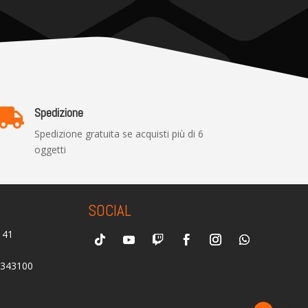
Spedizione

Spedizione gratuita se acquisti più di 6
oggetti
SOCIAL
0141
2343100