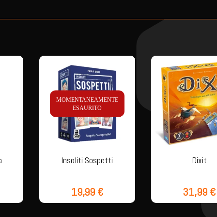
MOMENTANEAMENTE
ESAURITO
a
Insoliti Sospetti
Dixit
19,99
€
31,99
€