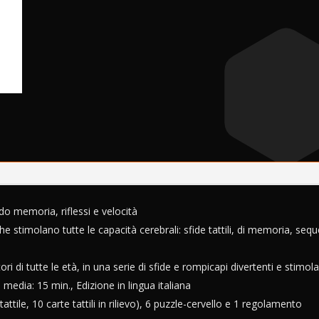
r
n
a
t
i
v
e
:
ndo memoria, riflessi e velocità
i che stimolano tutte le capacità cerebrali: sfide tattili, di memoria, seq
i di tutte le età, in una serie di sfide e rompicapi divertenti e stimola
 media: 15 min., Edizione in lingua italiana
ttile, 10 carte tattili in rilievo), 6 puzzle-cervello e 1 regolamento