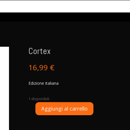
Cortex
16,99
€
Edizione italiana
1 disponibili
A
Aggiungi al carrello
Cortex
l
quantità
t
e