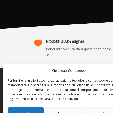
Prodotti 100% originali

Imballati con cura da appassionati come
te.
Gestisci Consenso
TRASP
Per fornire le migliori esperienze, utilizziamo tecnologie come i cookie pe
memorizzare e/o accedere alle informazioni del dispositivo. Il consenso 
Privacy P
tecnologie ci permetterà di elaborare dati come il comportamento di nav
Cookie Po
ID unici su questo sito. Non acconsentire o ritirare il consenso può influire
negativamente su alcune caratteristiche e funzioni.
Termini d
Resi e Ri