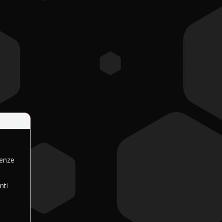
uenze
nti