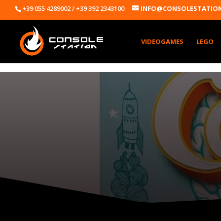
+39 055 4289002 / +39 392 2343100
INFO@CONSOLESTATION
VIDEOGAMES
LEGO