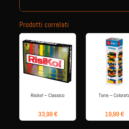
Prodotti correlati
Risiko! – Classico
Torre – Colorat
33,99
€
19,99
€