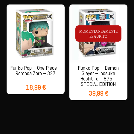
MOMENTANEAMENTE
ESAURITO
Funko Pop – One Piece –
Funko Pop – Demon
Roronoa Zoro – 327
Slayer – Inosuke
Hashibira – 875 –
SPECIAL EDITION
18,99
€
39,99
€