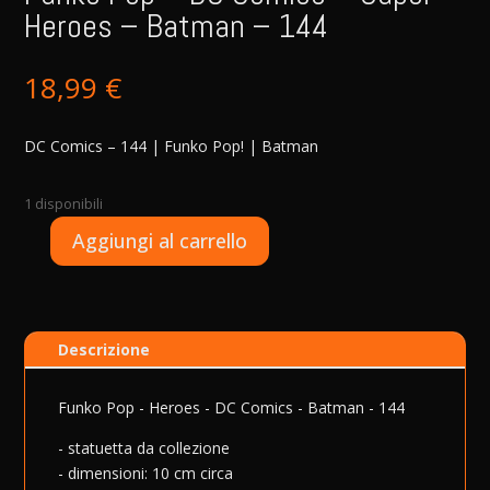
Heroes – Batman – 144
18,99
€
DC Comics – 144 | Funko Pop! | Batman
1 disponibili
A
Aggiungi al carrello
Funko
l
Pop
t
-
e
DC
r
Descrizione
Comics
n
-
a
Super
t
Funko Pop - Heroes - DC Comics - Batman - 144
Heroes
i
- statuetta da collezione
-
v
- dimensioni: 10 cm circa
Batman
e