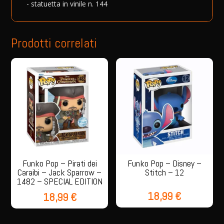
- statuetta in vinile n. 144
-
:
144
quantità
Prodotti correlati
Funko Pop – Pirati dei
Funko Pop – Disney –
Caraibi – Jack Sparrow –
Stitch – 12
1482 – SPECIAL EDITION
18,99
€
18,99
€