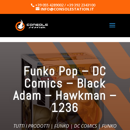
+39 055 4289002 / +39 392 2343100
INFO@CONSOLESTATION.IT
Funko Pop – DC
Comics – Black
Adam – Hawkman –
1236
TUTTI I PRODOTTI
|
FUNKO
|
DC COMICS
| FUNKO