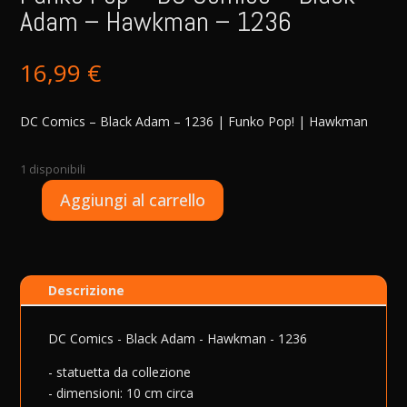
Adam – Hawkman – 1236
16,99
€
DC Comics – Black Adam – 1236 | Funko Pop! | Hawkman
1 disponibili
A
Aggiungi al carrello
Funko
l
Pop
t
-
e
DC
r
Descrizione
Comics
n
-
a
Black
t
DC Comics - Black Adam - Hawkman - 1236
Adam
i
- statuetta da collezione
-
v
- dimensioni: 10 cm circa
Hawkman
e