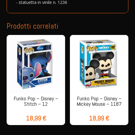
- statuetta in vinile n. 1236
-
:
1236
quantità
Prodotti correlati
Funko Pop – Disney –
Funko Pop – Disney –
Stitch – 12
Mickey Mouse – 1187
18,99
€
18,99
€