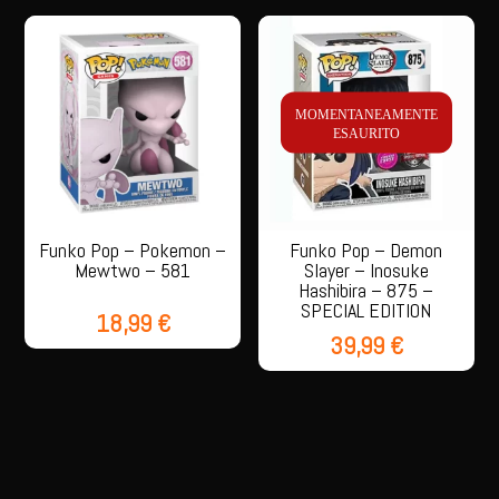
MOMENTANEAMENTE
ESAURITO
Funko Pop – Pokemon –
Funko Pop – Demon
Mewtwo – 581
Slayer – Inosuke
Hashibira – 875 –
SPECIAL EDITION
18,99
€
39,99
€