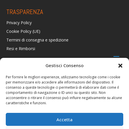
TRASPARENZA
Privacy Policy
Cookie Policy (UE)
Termini di consegna e spedizione
Resi e Rimborsi
Gestisci Consenso
CONTATTI
Per fornire le migliori esperienze, utilizziamo tecnologie come i cookie
per memorizzare e/o accedere alle informazioni del dispositivo. Il
Via R. Giuliani 70/c Rosso, 50141 Firenze FI
consenso a queste tecnologie ci permetterà di elaborare dati come il
+39 055 4289002 / +39 392 2343100
comportamento di navigazione o ID unici su questo sito. Non
info@consolestation.it
acconsentire o ritirare il consenso può influire negativamente su alcune
caratteristiche e funzioni.
P.Iva 04990180483
SOCIAL
Accetta