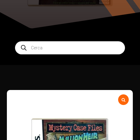
Products
search