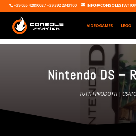
+39 055 4289002 / +39 392 2343100
INFO@CONSOLESTATION
VIDEOGAMES
LEGO
Nintendo DS – 
TUTTI I PRODOTTI
|
USAT