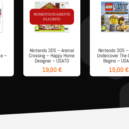
MOMENTANEAMENTE
ESAURITO
–
Nintendo 3DS – Animal
Nintendo 3DS –
xe –
Crossing – Happy Home
Undercover The
Designer – USATO
Begins – US
19,00
€
15,00
€