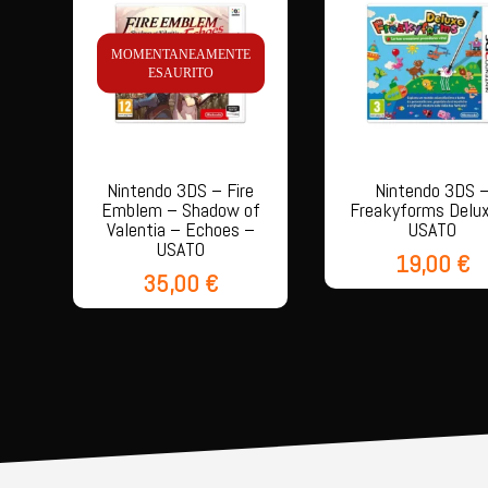
MOMENTANEAMENTE
ESAURITO
Nintendo 3DS – Fire
Nintendo 3DS 
Emblem – Shadow of
Freakyforms Delu
Valentia – Echoes –
USATO
USATO
19,00
€
35,00
€