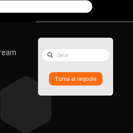
Dream
Products
search
Torna al negozio