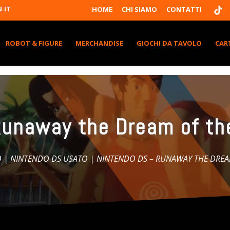
T
.IT
HOME
CHI SIAMO
CONTATTI
I
K
T
K
ROBOT & FIGURE
MERCHANDISE
GIOCHI DA TAVOLO
CAR
Runaway the Dream of the
O
|
NINTENDO DS USATO
| NINTENDO DS – RUNAWAY THE DREA