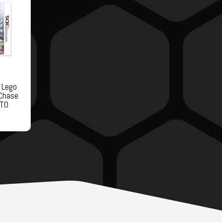
 Lego
 Chase
ATO