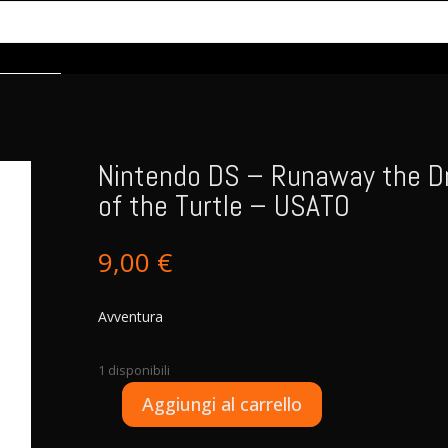
Nintendo DS – Runaway the 
of the Turtle – USATO
9,00
€
Avventura
1 disponibili
A
Aggiungi al carrello
Nintendo
l
DS
t