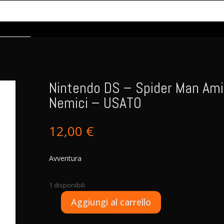
Nintendo DS – Spider Man Ami
Nemici – USATO
12,00
€
Avventura
1 disponibili
A
Aggiungi al carrello
Nintendo
l
DS
t