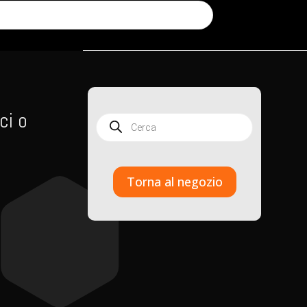
ci o
Products
search
Torna al negozio