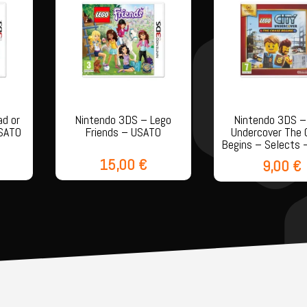
ad or
Nintendo 3DS – Lego
Nintendo 3DS –
USATO
Friends – USATO
Undercover The
Begins – Selects 
15,00
€
9,00
€