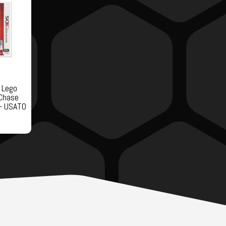
 Lego
 Chase
– USATO