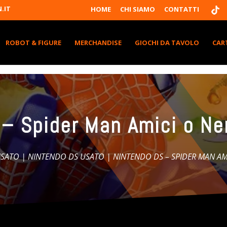
T
.IT
HOME
CHI SIAMO
CONTATTI
I
K
T
K
ROBOT & FIGURE
MERCHANDISE
GIOCHI DA TAVOLO
CAR
 – Spider Man Amici o Ne
SATO
|
NINTENDO DS USATO
| NINTENDO DS – SPIDER MAN AMI