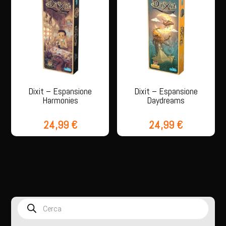
Dixit – Espansione
Dixit – Espansione
Harmonies
Daydreams
24,99
€
24,99
€
Products
search