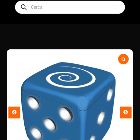
Products
search