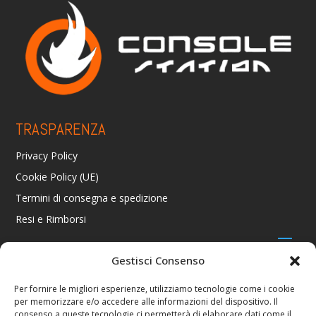
TRASPARENZA
Privacy Policy
Cookie Policy (UE)
Termini di consegna e spedizione
Resi e Rimborsi
Gestisci Consenso
CONTATTI
Per fornire le migliori esperienze, utilizziamo tecnologie come i cookie
per memorizzare e/o accedere alle informazioni del dispositivo. Il
Via R. Giuliani 70/c Rosso, 50141 Firenze FI
consenso a queste tecnologie ci permetterà di elaborare dati come il