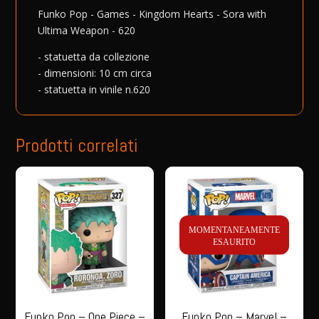
Hearts
t
Funko Pop - Games - Kingdom Hearts - Sora with
-
i
Ultima Weapon - 620
Sora
v
- statuetta da collezione
with
e
- dimensioni: 10 cm circa
Ultima
:
- statuetta in vinile n.620
Weapon
-
620
Prodotti correlati
quantità
MOMENTANEAMENTE
ESAURITO
Funko Pop – One Piece –
Funko Pop – Marvel –