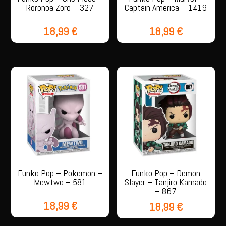
Roronoa Zoro – 327
Captain America – 1419
18,99
€
18,99
€
Funko Pop – Pokemon –
Funko Pop – Demon
Mewtwo – 581
Slayer – Tanjiro Kamado
– 867
18,99
€
18,99
€