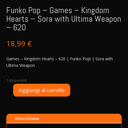
Funko Pop – Games – Kingdom
Hearts – Sora with Ultima Weapon
– 620
18,99
€
Games – Kingdom Hearts – 620 | Funko Pop! | Sora with
Ultima Weapon
1 disponibili
A
Aggiungi al carrello
Funko
l
Pop
t
-
e
Games
r
Descrizione
-
n
Kingdom
a