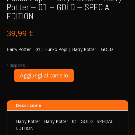
Potter – 01 – GOLD – SPECIAL
EDITION
39,99
€
Harry Potter – 01 | Funko Pop! | Harry Potter – GOLD
1 disponibili
A
Aggiungi al carrello
Funko
l
Pop
t
-
e
Harry
r
Descrizione
Potter
n
-
a
Harry
t
Harry Potter - Harry Potter - 01 - GOLD - SPECIAL
Potter
i
EDITION
-
v