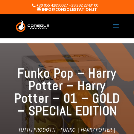
+39 055 4289002 / +39 392 2343100
INFO@CONSOLESTATION.IT
Funko Pop – Harry
Potter – Harry
Potter – 01 – GOLD
– SPECIAL EDITION
TUTTI I PRODOTTI
|
FUNKO
|
HARRY POTTER
|