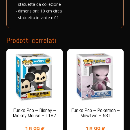
- statuetta da collezione
01
e
- dimensioni: 10 cm circa
-
:
- statuetta in vinile n.01
GOLD
-
SPECIAL
Prodotti correlati
EDITION
quantità
Funko Pop – Disney –
Funko Pop – Pokemon –
Mickey Mouse – 1187
Mewtwo – 581
18,99
€
18,99
€