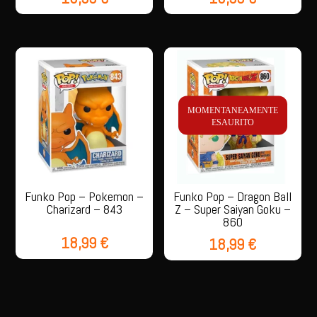
MOMENTANEAMENTE
ESAURITO
Funko Pop – Pokemon –
Funko Pop – Dragon Ball
Charizard – 843
Z – Super Saiyan Goku –
860
18,99
€
18,99
€