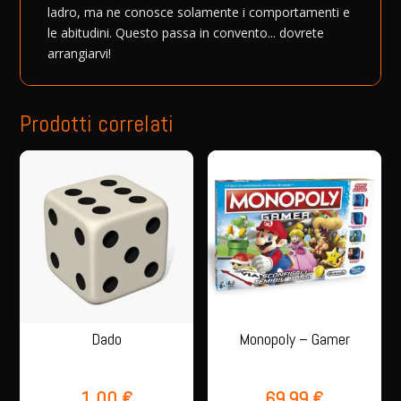
ladro, ma ne conosce solamente i comportamenti e
le abitudini. Questo passa in convento... dovrete
arrangiarvi!
Prodotti correlati
Dado
Monopoly – Gamer
1,00
€
69,99
€