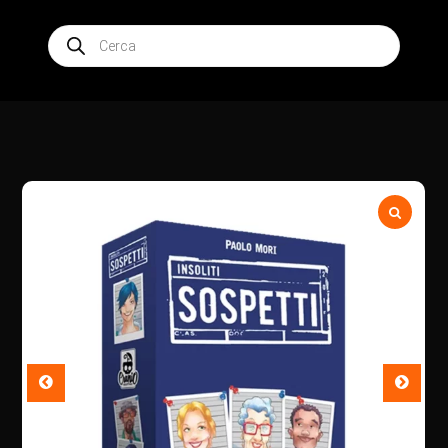
Products
search