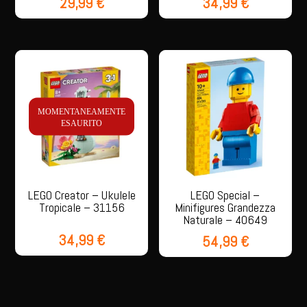
29,99
€
34,99
€
MOMENTANEAMENTE
ESAURITO
LEGO Creator – Ukulele
LEGO Special –
Tropicale – 31156
Minifigures Grandezza
Naturale – 40649
34,99
€
54,99
€