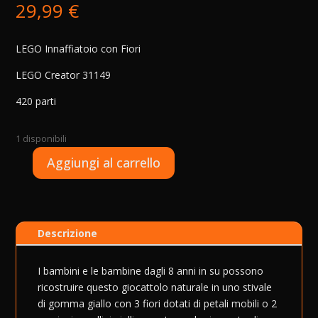
29,99
€
LEGO Innaffiatoio con Fiori
LEGO Creator 31149
420 parti
1 disponibili
A
Aggiungi al carrello
LEGO
l
Creator
t
-
e
Innafiatoio
r
Descrizione
con
n
Fiori
a
-
t
I bambini e le bambine dagli 8 anni in su possono
31149
i
ricostruire questo giocattolo naturale in uno stivale
quantità
v
di gomma giallo con 3 fiori dotati di petali mobili o 2