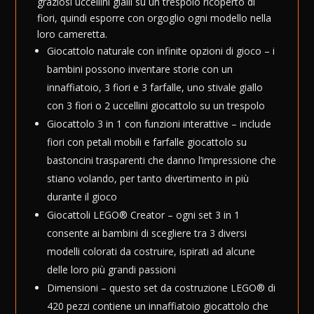
e
graziosi uccellini gialli su un trespolo ricoperto di
:
fiori, quindi esporre con orgoglio ogni modello nella
loro cameretta.
Giocattolo naturale con infinite opzioni di gioco – i
bambini possono inventare storie con un
innaffiatoio, 3 fiori e 3 farfalle, uno stivale giallo
con 3 fiori o 2 uccellini giocattolo su un trespolo
Giocattolo 3 in 1 con funzioni interattive – include
fiori con petali mobili e farfalle giocattolo su
bastoncini trasparenti che danno l’impressione che
stiano volando, per tanto divertimento in più
durante il gioco
Giocattoli LEGO® Creator – ogni set 3 in 1
consente ai bambini di scegliere tra 3 diversi
modelli colorati da costruire, ispirati ad alcune
delle loro più grandi passioni
Dimensioni – questo set da costruzione LEGO® di
420 pezzi contiene un innaffiatoio giocattolo che