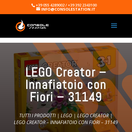
+39 055 4289002 / +39 392 2343100
INFO@CONSOLESTATION.IT
LEGO Creator –
Innafiatoio con
Fiori – 31149
TUTTI I PRODOTTI
|
LEGO
|
LEGO CREATOR
|
LEGO CREATOR – INNAFIATOIO CON FIORI – 31149