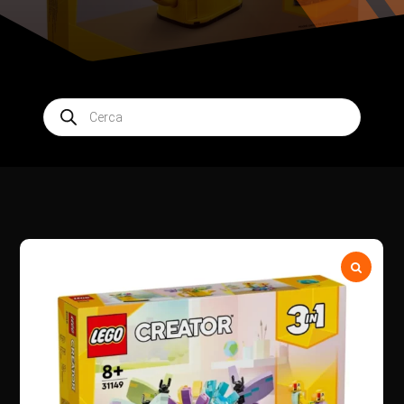
Products
search