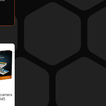
ocamera
345