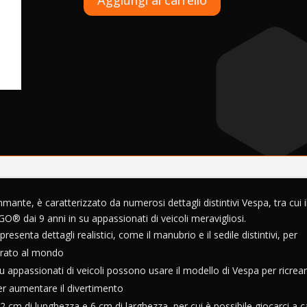
Aggiungi al carrello
LEGO
l
Creator
t
-
e
Vespa
r
-
n
40517
a
quantità
t
i
v
e
:
nte, è caratterizzato da numerosi dettagli distintivi Vespa, tra cui i
GO® dai 9 anni in su appassionati di veicoli meravigliosi.
senta dettagli realistici, come il manubrio e il sedile distintivi, per
derato al mondo
u appassionati di veicoli possono usare il modello di Vespa per ricrea
per aumentare il divertimento
12 cm di lunghezza e 6 cm di larghezza, per cui è possibile giocarci a 