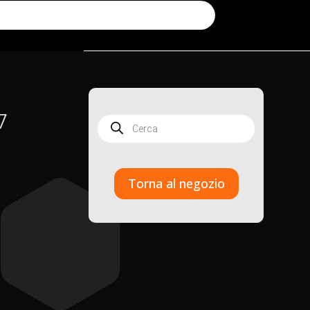
7
Products
search
Torna al negozio