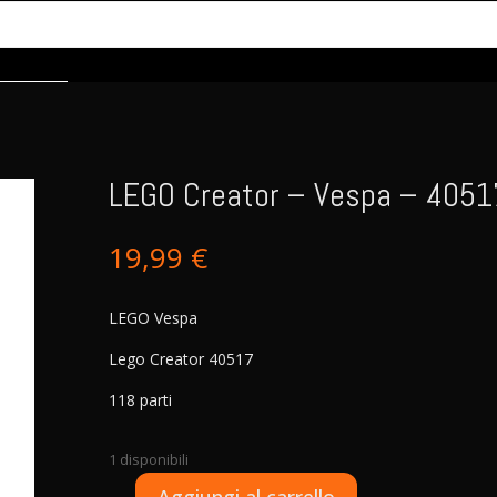
LEGO Creator – Vespa – 4051
19,99
€
LEGO Vespa
Lego Creator 40517
118 parti
1 disponibili
A