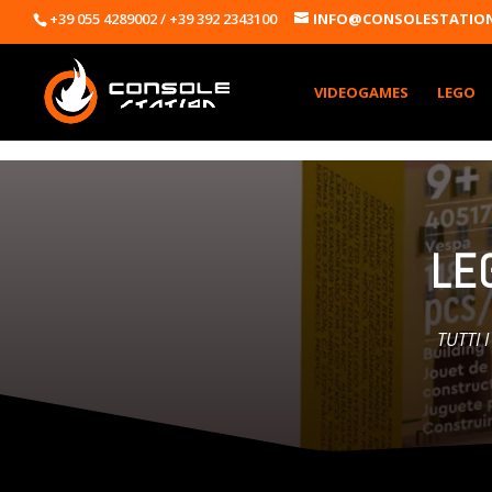
+39 055 4289002 / +39 392 2343100
INFO@CONSOLESTATION
VIDEOGAMES
LEGO
LE
TUTTI 