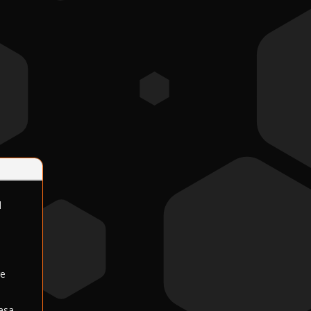
l
re
casa