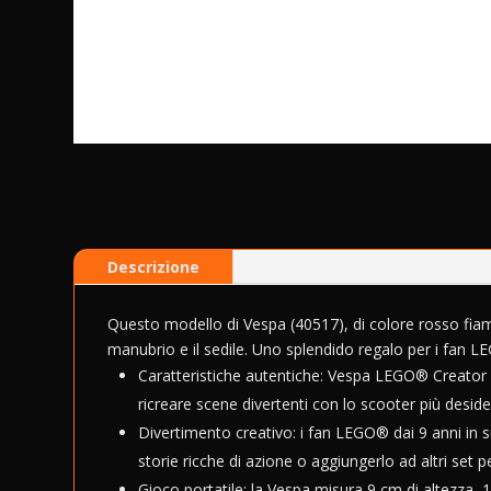
Descrizione
Questo modello di Vespa (40517), di colore rosso fiamma
manubrio e il sedile. Uno splendido regalo per i fan LE
Caratteristiche autentiche: Vespa LEGO® Creator pre
ricreare scene divertenti con lo scooter più desi
Divertimento creativo: i fan LEGO® dai 9 anni in s
storie ricche di azione o aggiungerlo ad altri set 
Gioco portatile: la Vespa misura 9 cm di altezza, 