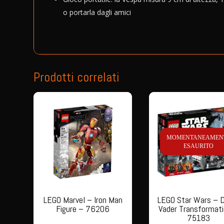
o portarla dagli amici
Prodotti correlati
MOMENTANEAMEN
ESAURITO
LEGO Marvel – Iron Man
LEGO Star Wars – 
Figure – 76206
Vader Transformati
75183