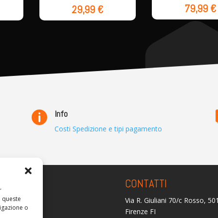
79,99
€
29,99
€
Info

Costi Spedizione e tipi pagamento
ARENZA
CONTATTI
r
a queste
Via R. Giuliani 70/c Rosso, 5
olicy
igazione o
Firenze FI
licy (UE)