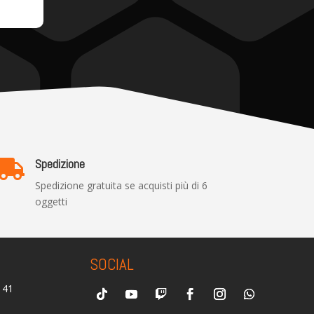
Spedizione

Spedizione gratuita se acquisti più di 6
oggetti
SOCIAL
0141