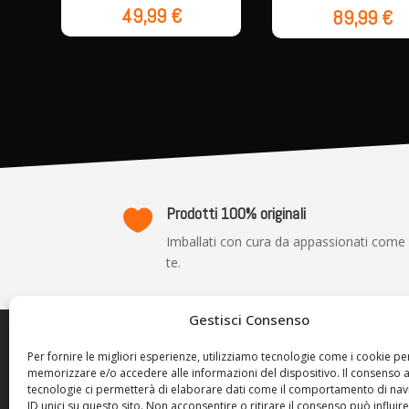
49,99
€
89,99
€
Prodotti 100% originali

Imballati con cura da appassionati come
te.
Gestisci Consenso
TRASP
Per fornire le migliori esperienze, utilizziamo tecnologie come i cookie pe
memorizzare e/o accedere alle informazioni del dispositivo. Il consenso 
Privacy P
tecnologie ci permetterà di elaborare dati come il comportamento di nav
Cookie Po
ID unici su questo sito. Non acconsentire o ritirare il consenso può influire