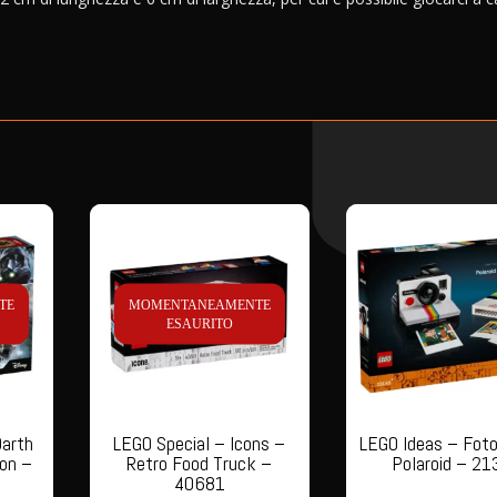
TE
MOMENTANEAMENTE
ESAURITO
Darth
LEGO Special – Icons –
LEGO Ideas – Fot
on –
Retro Food Truck –
Polaroid – 21
40681