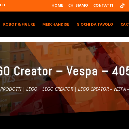
T
.IT
HOME
CHI SIAMO
CONTATTI
I
K
T
K
ROBOT & FIGURE
MERCHANDISE
GIOCHI DA TAVOLO
CAR
GO Creator – Vespa – 40
I PRODOTTI
|
LEGO
|
LEGO CREATOR
| LEGO CREATOR – VESPA 