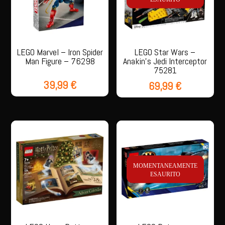
LEGO Marvel – Iron Spider
LEGO Star Wars –
Man Figure – 76298
Anakin’s Jedi Interceptor
75281
39,99
€
69,99
€
MOMENTANEAMENTE
ESAURITO