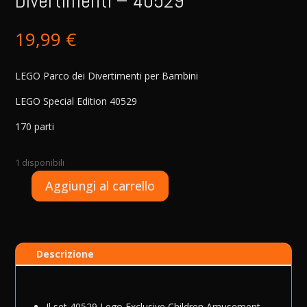
Divertimenti – 40529
19,99
€
LEGO Parco dei Divertimenti per Bambini
LEGO Special Edition 40529
170 parti
1 disponibili
A
Aggiungi al carrello
LEGO
l
Special
t
-
e
Parco
r
Descrizione
dei
n
Divertimenti
a
-
t
40529
i
Il set 40529 Lego Exclusive Children Amusement