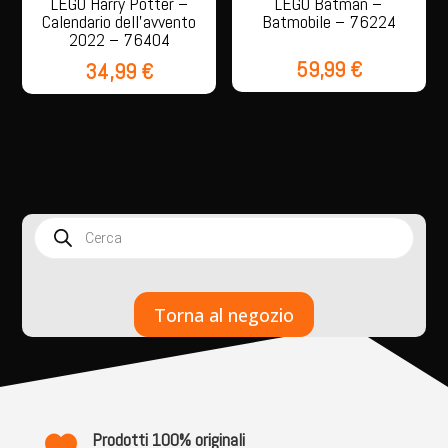
LEGO Harry Potter –
LEGO Batman –
Calendario dell’avvento
Batmobile – 76224
2022 – 76404
59,99
€
34,99
€
Products
search
Torna al negozio
Prodotti 100% originali
