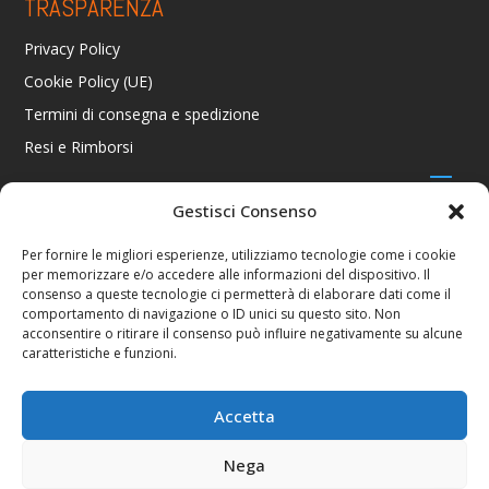
TRASPARENZA
Privacy Policy
Cookie Policy (UE)
Termini di consegna e spedizione
Resi e Rimborsi
Gestisci Consenso
CONTATTI
Per fornire le migliori esperienze, utilizziamo tecnologie come i cookie
per memorizzare e/o accedere alle informazioni del dispositivo. Il
Via R. Giuliani 70/c Rosso, 50141 Firenze FI
consenso a queste tecnologie ci permetterà di elaborare dati come il
+39 055 4289002 / +39 392 2343100
comportamento di navigazione o ID unici su questo sito. Non
info@consolestation.it
acconsentire o ritirare il consenso può influire negativamente su alcune
caratteristiche e funzioni.
P.Iva 04990180483
SOCIAL
Accetta
Nega