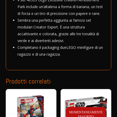
quantità
v
Park include un’altalena a forma di banana, un test
e
di forza e un tiro di precisione con papere e rane.
:
Sembra una perfetta aggiunta ai famosi set
modulari Creator Expert. È una struttura
accattivante e colorata, grazie alle tre tonalità di
verde e ai divertenti adesivi.
Completano il packaging dueLEGO minifigure di un
ragazzo e di una ragazza.
Prodotti correlati
MOMENTANEAMENTE
ESAURITO