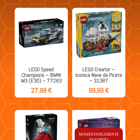
LEGO Speed
LEGO Creator –
Champions – BMW
Iconica Nave da Pirata
M3 (E30) – 77263
– 31387
27,99
€
99,99
€
MOMENTANEAMENTE
ESAURITO