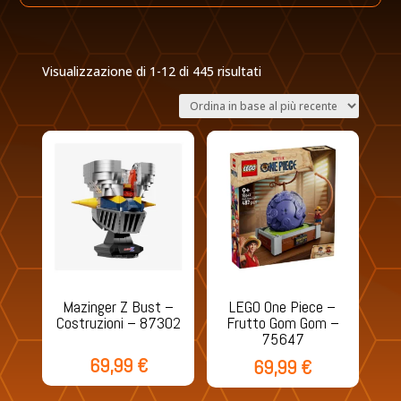
Ordina
Visualizzazione di 1-12 di 445 risultati
in
base
al
più
recente
Mazinger Z Bust –
LEGO One Piece –
Costruzioni – 87302
Frutto Gom Gom –
75647
69,99
€
69,99
€