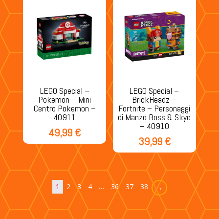
LEGO Special –
LEGO Special –
Pokemon – Mini
BrickHeadz –
Centro Pokemon –
Fortnite – Personaggi
40911
di Manzo Boss & Skye
– 40910
49,99
€
39,99
€
1
2
3
4
…
36
37
38
→