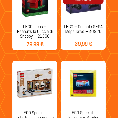
LEGO Ideas –
LEGO – Console SEGA
Peanuts la Cuccia di
Mega Drive – 40926
Snoopy – 21368
39,99
€
79,99
€
LEGO Special –
LEGO Special –
Tributo a Leonardo da
Insiders – Stadio