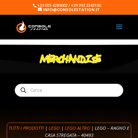
+39 055 4289002 / +39 392 2343100
INFO@CONSOLESTATION.IT
Products
search
TUTTI I PRODOTTI
|
LEGO
|
LEGO ALTRO
| LEGO – RAGNO E
CASA STREGATA – 40493