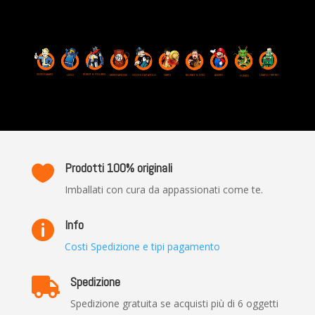
VIDEOGAMES
ROBOT & FIGURES
LEGO
MERCHANDISE
GIOCHI DA TAVOLO
CARTE
USATO / RETRO
BLURAY & DVD
AMIIBO
FUNKO
Prodotti 100% originali

Imballati con cura da appassionati come te.
Info

Costi Spedizione e tipi pagamento
Spedizione

Spedizione gratuita se acquisti più di 6 oggetti