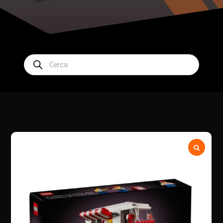
Products
search