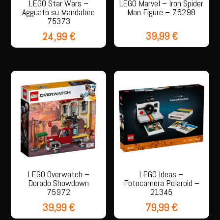
LEGO Star Wars –
LEGO Marvel – Iron Spider
Agguato su Mandalore
Man Figure – 76298
75373
39,99
€
24,99
€
LEGO Overwatch –
LEGO Ideas –
Dorado Showdown
Fotocamera Polaroid –
75972
21345
39,99
€
79,99
€