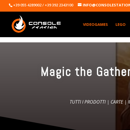
+39 055 4289002 / +39 392 2343100
INFO@CONSOLESTATION
VIDEOGAMES
LEGO
Magic the Gather
TUTTI I PRODOTTI
|
CARTE
|