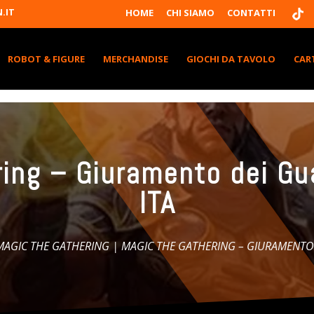
T
.IT
HOME
CHI SIAMO
CONTATTI
I
K
T
K
ROBOT & FIGURE
MERCHANDISE
GIOCHI DA TAVOLO
CAR
ing – Giuramento dei Gu
ITA
MAGIC THE GATHERING
| MAGIC THE GATHERING – GIURAMENTO D