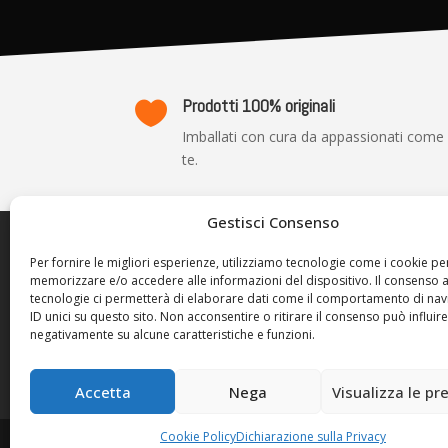
Prodotti 100% originali

Imballati con cura da appassionati come
te.
Gestisci Consenso
TRASP
Per fornire le migliori esperienze, utilizziamo tecnologie come i cookie pe
memorizzare e/o accedere alle informazioni del dispositivo. Il consenso 
Privacy P
tecnologie ci permetterà di elaborare dati come il comportamento di nav
Cookie Po
ID unici su questo sito. Non acconsentire o ritirare il consenso può influire
negativamente su alcune caratteristiche e funzioni.
Termini d
Resi e Ri
Accetta
Nega
Visualizza le pr
Cookie Policy
Dichiarazione sulla Privacy
Console Station 2024