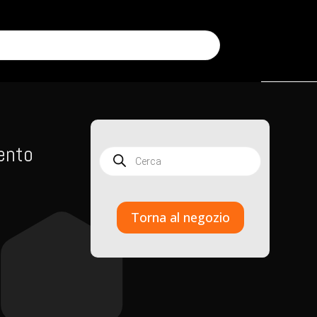
ento
Products
search
Torna al negozio