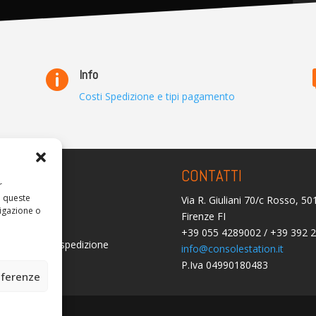
Info

Costi Spedizione e tipi pagamento
ARENZA
CONTATTI
r
a queste
Via R. Giuliani 70/c Rosso, 5
olicy
igazione o
Firenze FI
licy (UE)
+39 055 4289002 / +39 392 
i consegna e spedizione
info@consolestation.it
P.Iva 04990180483
mborsi
eferenze