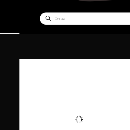
Products
search