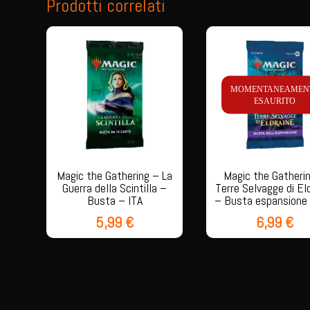
Prodotti correlati
MOMENTANEAMEN
ESAURITO
Magic the Gathering – La
Magic the Gatheri
Guerra della Scintilla –
Terre Selvagge di El
Busta – ITA
– Busta espansione 
5,99
€
6,99
€