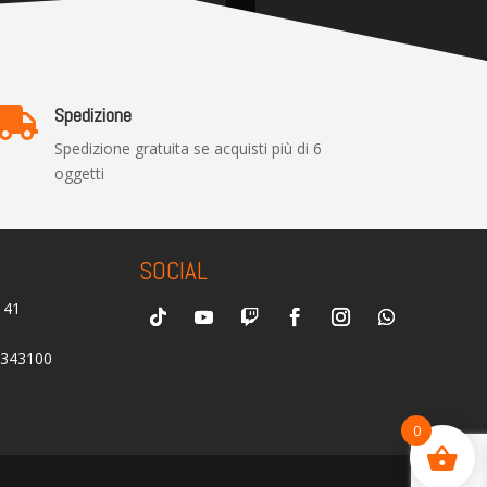
Spedizione

Spedizione gratuita se acquisti più di 6
oggetti
SOCIAL
0141
2343100
0