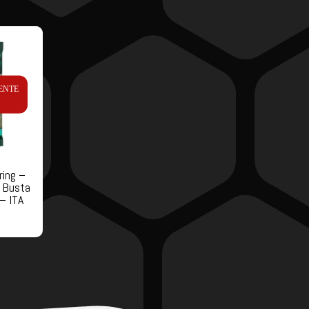
ENTE
ring –
 Busta
 – ITA