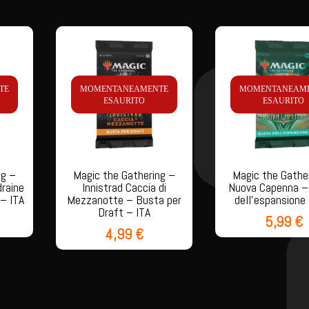
TE
MOMENTANEAMENTE
MOMENTANEAM
ESAURITO
ESAURITO
ng –
Magic the Gathering –
Magic the Gathe
draine
Innistrad Caccia di
Nuova Capenna –
– ITA
Mezzanotte – Busta per
dell’espansione
Draft – ITA
5,99
€
4,99
€