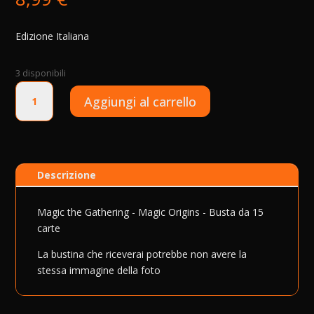
Edizione Italiana
3 disponibili
Magic
A
Aggiungi al carrello
the
l
Gathering
t
-
e
Magic
r
Origins
n
Descrizione
-
a
Busta
t
Magic the Gathering - Magic Origins - Busta da 15
-
i
carte
ITA
v
quantità
e
La bustina che riceverai potrebbe non avere la
:
stessa immagine della foto