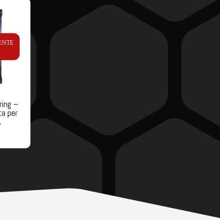
ENTE
ring –
a per
A