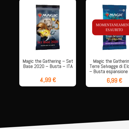
MOMENTANEAMEN
ESAURITO
Magic the Gathering – Set
Magic the Gatheri
Base 2020 – Busta – ITA
Terre Selvagge di El
– Busta espansione 
4,99
€
6,99
€