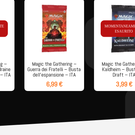
TE
MOMENTANEAM
ESAURITO
ng –
Magic the Gathering –
Magic the Gathe
draine
Guerra dei Fratelli – Busta
Kaldheim – Bust
– ITA
dell’espansione – ITA
Draft – IT
6,99
€
3,99
€