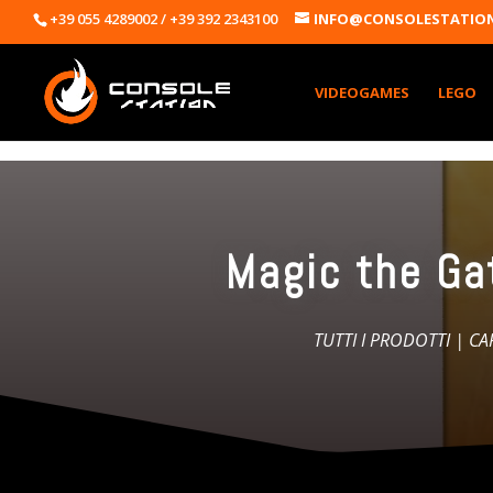
+39 055 4289002 / +39 392 2343100
INFO@CONSOLESTATION
VIDEOGAMES
LEGO
Magic the Gat
TUTTI I PRODOTTI
|
CA