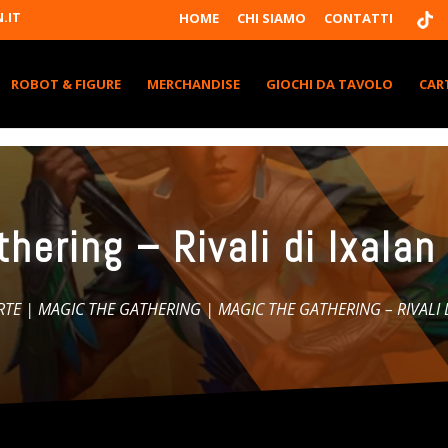
T
.IT
HOME
CHI SIAMO
CONTATTI
I
K
T
K
ROBOT & FIGURE
MERCHANDISE
GIOCHI DA TAVOLO
CAR
hering – Rivali di Ixalan
RTE
|
MAGIC THE GATHERING
| MAGIC THE GATHERING – RIVALI D