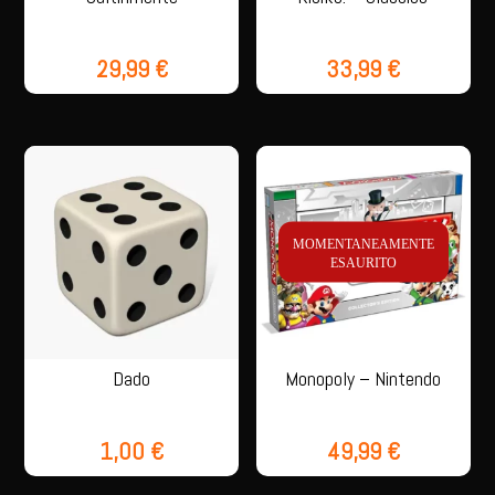
29,99
€
33,99
€
MOMENTANEAMENTE
ESAURITO
Dado
Monopoly – Nintendo
1,00
€
49,99
€