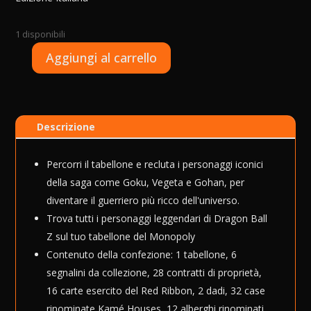
1 disponibili
A
Aggiungi al carrello
Monopoly
l
-
t
Dragon
e
Ball
r
Descrizione
Z
n
quantità
a
t
Percorri il tabellone e recluta i personaggi iconici
i
della saga come Goku, Vegeta e Gohan, per
v
diventare il guerriero più ricco dell'universo.
e
Trova tutti i personaggi leggendari di Dragon Ball
:
Z sul tuo tabellone del Monopoly
Contenuto della confezione: 1 tabellone, 6
segnalini da collezione, 28 contratti di proprietà,
16 carte esercito del Red Ribbon, 2 dadi, 32 case
rinominate Kamé Houses, 12 alberghi rinominati