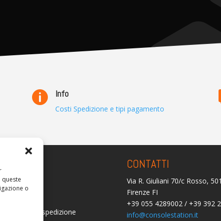
Info

Costi Spedizione e tipi pagamento
ARENZA
CONTATTI
r
a queste
Via R. Giuliani 70/c Rosso, 5
olicy
igazione o
Firenze FI
licy (UE)
+39 055 4289002 / +39 392 
i consegna e spedizione
info@consolestation.it