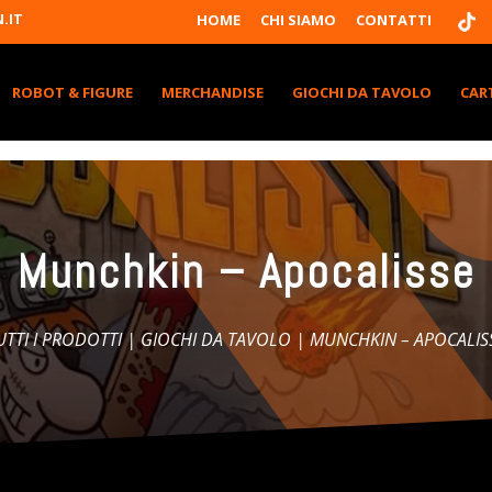
T
.IT
HOME
CHI SIAMO
CONTATTI
I
K
T
K
ROBOT & FIGURE
MERCHANDISE
GIOCHI DA TAVOLO
CAR
Munchkin – Apocalisse
UTTI I PRODOTTI
|
GIOCHI DA TAVOLO
| MUNCHKIN – APOCALIS