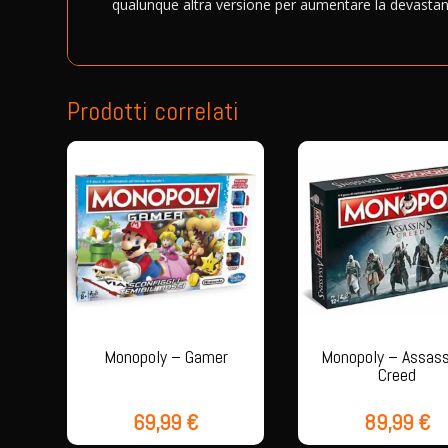
qualunque altra versione per aumentare la devastant
Prodotti correlati
Monopoly – Gamer
Monopoly – Assass
Creed
69,99
€
89,99
€