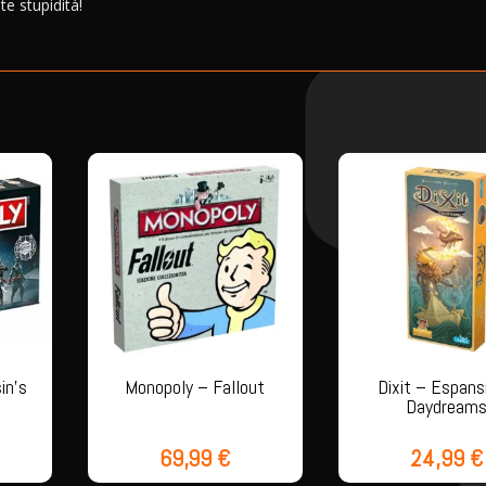
e stupidità!
in’s
Monopoly – Fallout
Dixit – Espans
Daydream
69,99
€
24,99
€