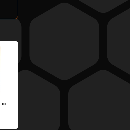
ione
s