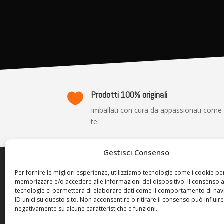
Prodotti 100% originali

Imballati con cura da appassionati come
te.
Gestisci Consenso
TRASP
Per fornire le migliori esperienze, utilizziamo tecnologie come i cookie pe
memorizzare e/o accedere alle informazioni del dispositivo. Il consenso 
Privacy P
tecnologie ci permetterà di elaborare dati come il comportamento di nav
Cookie Po
ID unici su questo sito. Non acconsentire o ritirare il consenso può influire
negativamente su alcune caratteristiche e funzioni.
Termini d