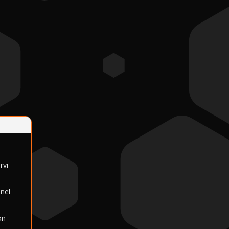
rvi
 nel
on