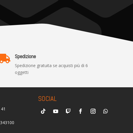
Spedizione

Spedizione gratuita se acquisti più di 6
oggetti
SOCIAL
0141
2343100