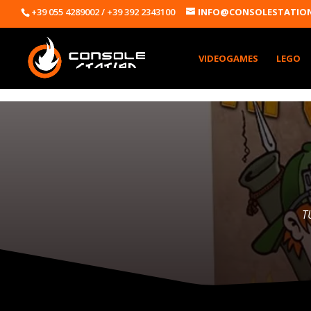
+39 055 4289002 / +39 392 2343100
INFO@CONSOLESTATION
VIDEOGAMES
LEGO
T