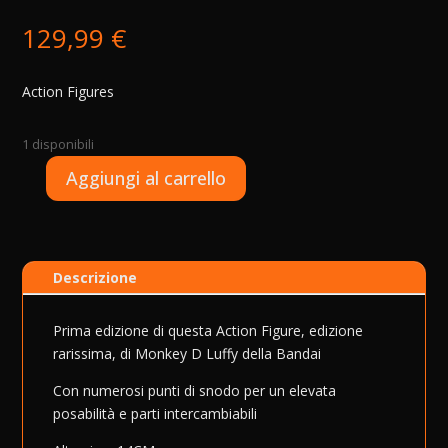
129,99
€
Action Figures
1 disponibili
A
Aggiungi al carrello
One
l
Piece
t
-
e
Monkey
r
Descrizione
D
n
Luffy
a
-
t
Prima edizione di questa Action Figure, edizione
S.H.
i
rarissima, di Monkey D Luffy della Bandai
Figuarts
v
Con numerosi punti di snodo per un elevata
quantità
e
posabilità e parti intercambiabili
: