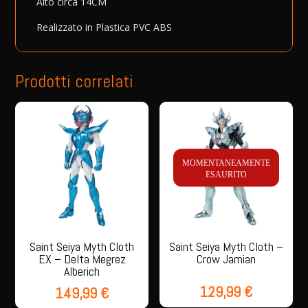
Alto circa 14CM
Realizzato in
Plastica PVC ABS
Prodotti correlati
MOMENTANEAMENTE
ESAURITO
Saint Seiya Myth Cloth
Saint Seiya Myth Cloth –
EX – Delta Megrez
Crow Jamian
Alberich
129,99
€
149,99
€