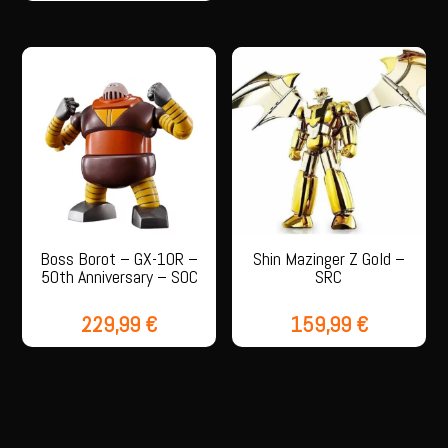
Boss Borot – GX-10R –
Shin Mazinger Z Gold –
50th Anniversary – SOC
SRC
229,99
€
159,99
€