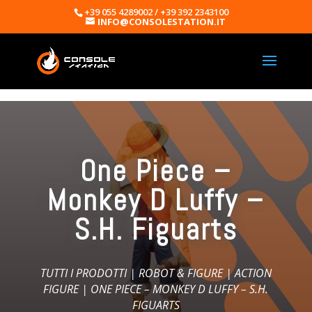
+39 055 4289002 / +39 392 2343100
INFO@CONSOLESTATION.IT
One Piece –
Monkey D Luffy –
S.H. Figuarts
TUTTI I PRODOTTI
|
ROBOT & FIGURE
|
ACTION
FIGURE
| ONE PIECE – MONKEY D LUFFY – S.H.
FIGUARTS