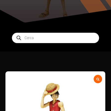
Products
search