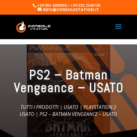
+39 055 4289002 / +39 392 2343100
INFO@CONSOLESTATION.IT
PS2 – Batman
Vengeance – USATO
TUTTI I PRODOTTI
|
USATO
|
PLAYSTATION 2
USATO
| PS2 – BATMAN VENGEANCE – USATO