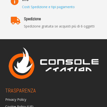

Costi Spedizione e tipi pagamento
Spedizione

Spedizione gratuita se acquisti più di 6 oggetti
TRASPARENZA
Privacy Policy
Cookie Policy (UE)