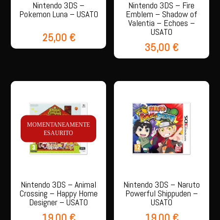
Nintendo 3DS –
Nintendo 3DS – Fire
Pokemon Luna – USATO
Emblem – Shadow of
Valentia – Echoes –
USATO
25,00
€
35,00
€
MOMENTANEAMENTE
ESAURITO
Nintendo 3DS – Animal
Nintendo 3DS – Naruto
Crossing – Happy Home
Powerful Shippuden –
Designer – USATO
USATO
19,00
€
19,00
€