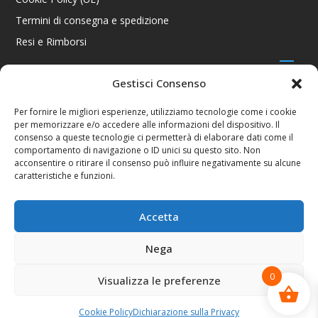
Termini di consegna e spedizione
Resi e Rimborsi
Gestisci Consenso
CONTATTI
Per fornire le migliori esperienze, utilizziamo tecnologie come i cookie
per memorizzare e/o accedere alle informazioni del dispositivo. Il
Via R. Giuliani 70/c Rosso, 50141 Firenze FI
consenso a queste tecnologie ci permetterà di elaborare dati come il
+39 055 4289002 / +39 392 2343100
comportamento di navigazione o ID unici su questo sito. Non
info@consolestation.it
acconsentire o ritirare il consenso può influire negativamente su alcune
caratteristiche e funzioni.
P.Iva 04990180483
SOCIAL
Accetta
Nega
0
Visualizza le preferenze
Console Station 2024
Cookie Policy
Dichiarazione sulla Privacy