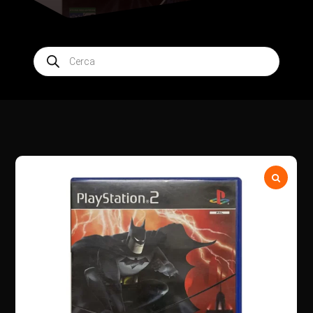
Products
search