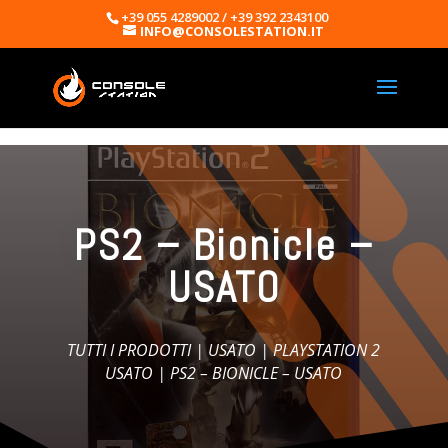
+39 055 4289002 / +39 392 2343100
INFO@CONSOLESTATION.IT
PS2 – Bionicle –
USATO
TUTTI I PRODOTTI
|
USATO
|
PLAYSTATION 2
USATO
| PS2 – BIONICLE – USATO