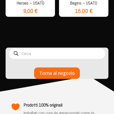
Heroes – USATO
Begins – USATO
9,00
€
15,00
€
Products
search
Torna al negozio
Prodotti 100% originali

Imballati con cura da appassionati come te.