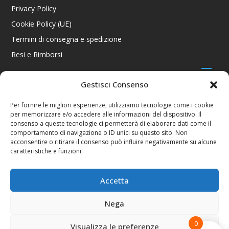
Privacy Policy
Cookie Policy (UE)
Termini di consegna e spedizione
Resi e Rimborsi
Gestisci Consenso
CONTATTI
Per fornire le migliori esperienze, utilizziamo tecnologie come i cookie
per memorizzare e/o accedere alle informazioni del dispositivo. Il
Via R. Giuliani 70/c Rosso, 50141 Firenze FI
consenso a queste tecnologie ci permetterà di elaborare dati come il
+39 055 4289002 / +39 392 2343100
comportamento di navigazione o ID unici su questo sito. Non
info@consolestation.it
acconsentire o ritirare il consenso può influire negativamente su alcune
caratteristiche e funzioni.
P.Iva 04990180483
SOCIAL
Accetta
Nega
0
Visualizza le preferenze