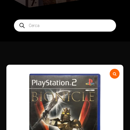
Products
search