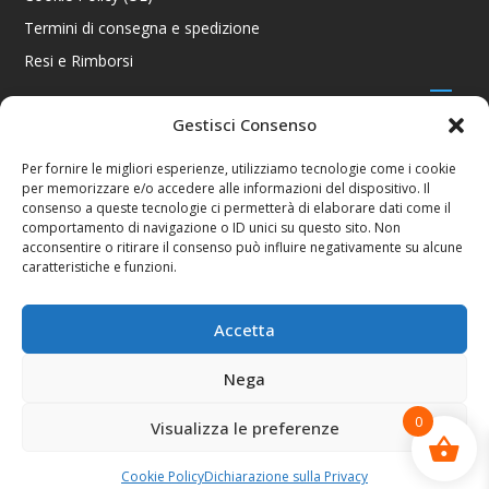
Termini di consegna e spedizione
Resi e Rimborsi
Gestisci Consenso
CONTATTI
Per fornire le migliori esperienze, utilizziamo tecnologie come i cookie
per memorizzare e/o accedere alle informazioni del dispositivo. Il
Via R. Giuliani 70/c Rosso, 50141 Firenze FI
consenso a queste tecnologie ci permetterà di elaborare dati come il
+39 055 4289002 / +39 392 2343100
comportamento di navigazione o ID unici su questo sito. Non
info@consolestation.it
acconsentire o ritirare il consenso può influire negativamente su alcune
caratteristiche e funzioni.
P.Iva 04990180483
SOCIAL
Accetta
Nega
0
Visualizza le preferenze
Console Station 2024
Cookie Policy
Dichiarazione sulla Privacy