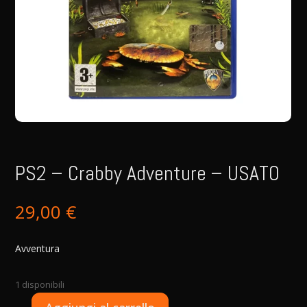
PS2 – Crabby Adventure – USATO
29,00
€
Avventura
1 disponibili
A