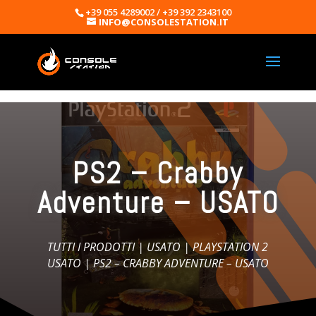
+39 055 4289002 / +39 392 2343100
INFO@CONSOLESTATION.IT
PS2 – Crabby
Adventure – USATO
TUTTI I PRODOTTI
|
USATO
|
PLAYSTATION 2
USATO
| PS2 – CRABBY ADVENTURE – USATO