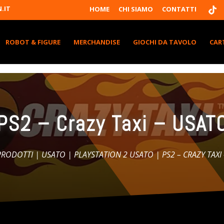
T
.IT
HOME
CHI SIAMO
CONTATTI
I
K
T
K
ROBOT & FIGURE
MERCHANDISE
GIOCHI DA TAVOLO
CAR
PS2 – Crazy Taxi – USAT
 PRODOTTI
|
USATO
|
PLAYSTATION 2 USATO
| PS2 – CRAZY TAXI