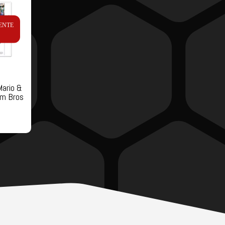
ENTE
ario &
am Bros