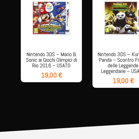
Nintendo 3DS – Mario &
Nintendo 3DS – Ku
Sonic ai Giochi Olimpici di
Panda – Scontro Fi
Rio 2016 – USATO
delle Leggende
Leggendarie – US
19,00
€
19,00
€