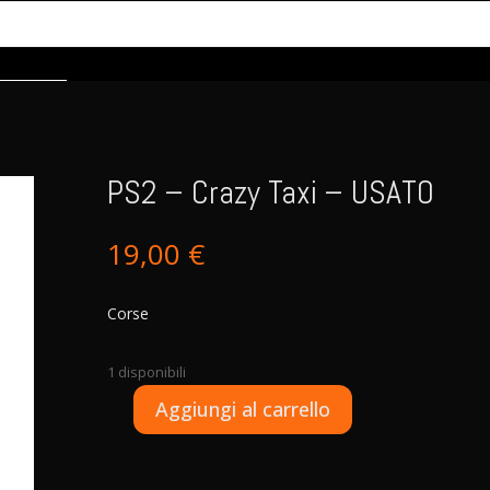
PS2 – Crazy Taxi – USATO
19,00
€
Corse
1 disponibili
A
Aggiungi al carrello
PS2
l
-
t
Crazy
e