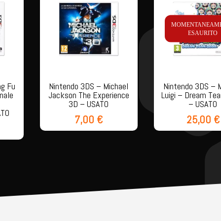
MOMENTANEAM
ESAURITO
ng Fu
Nintendo 3DS – Michael
Nintendo 3DS – M
nale
Jackson The Experience
Luigi – Dream Te
3D – USATO
– USATO
ATO
7,00
€
25,00
€