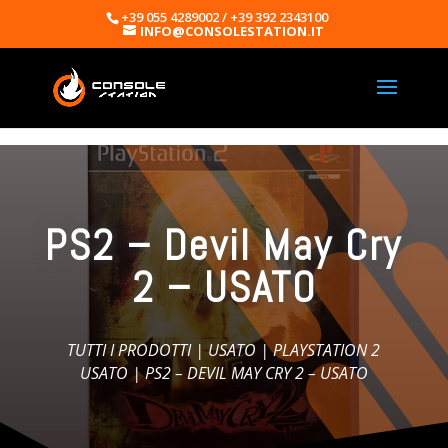
+39 055 4289002 / +39 392 2343100
INFO@CONSOLESTATION.IT
PS2 – Devil May Cry
2 – USATO
TUTTI I PRODOTTI
|
USATO
|
PLAYSTATION 2
USATO
| PS2 – DEVIL MAY CRY 2 – USATO