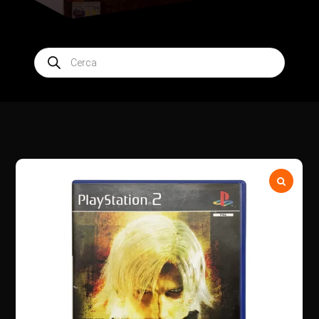
Products
search