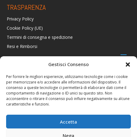
TRASPARENZA
Privacy Policy
Cookie Policy (UE)
Termini di consegna e spedizione
Resi e Rimborsi
Gestisci Consenso
CONTATTI
Per fornire le migliori esperienze, utilizziamo tecnologie come i cookie
per memorizzare e/o accedere alle informazioni del dispositivo. Il
Via R. Giuliani 70/c Rosso, 50141 Firenze FI
consenso a queste tecnologie ci permetterà di elaborare dati come il
+39 055 4289002 / +39 392 2343100
comportamento di navigazione o ID unici su questo sito. Non
info@consolestation.it
acconsentire o ritirare il consenso può influire negativamente su alcune
caratteristiche e funzioni.
P.Iva 04990180483
SOCIAL
Accetta
Nega