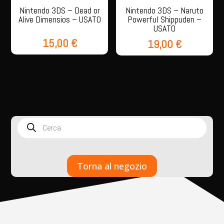
Nintendo 3DS – Dead or
Nintendo 3DS – Naruto
Alive Dimensios – USATO
Powerful Shippuden –
USATO
15,00
€
19,00
€
Products
search
Torna al negozio